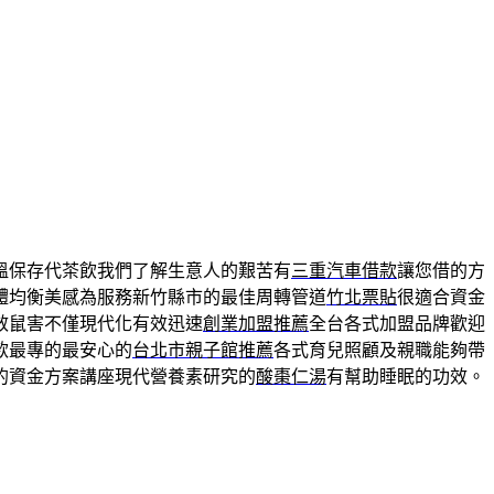
溫保存代茶飲我們了解生意人的艱苦有
三重汽車借款
讓您借的方
體均衡美感為服務新竹縣市的最佳周轉管道
竹北票貼
很適合資金
效鼠害不僅現代化有效迅速
創業加盟推薦
全台各式加盟品牌歡迎
款最專的最安心的
台北市親子館推薦
各式育兒照顧及親職能夠帶
的資金方案講座現代營養素研究的
酸棗仁湯
有幫助睡眠的功效。