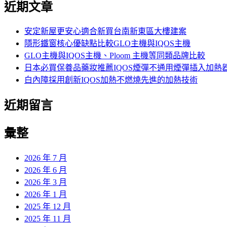
近期文章
關
鍵
字:
安定新屋更安心適合新買台南新東區大樓建案
隱形鐵窗核心優缺點比較GLO主機與IQOS主機
GLO主機與IQOS主機、Ploom 主機等同類品牌比較
日本必買保養品藥妝推薦IQOS煙彈不通用煙彈插入加熱
白內障採用創新IQOS加熱不燃燒先進的加熱技術
近期留言
彙整
2026 年 7 月
2026 年 6 月
2026 年 3 月
2026 年 1 月
2025 年 12 月
2025 年 11 月