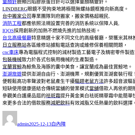
童顏針
臉頰凹陷膠原蛋白針可以選擇童顏精靈針。
LINDBERG
眼鏡不受拘束地將極簡無螺絲鏡框推向新高度。
台中搬家公司
專業團隊到府搬家，搬家價格超親民,
消防工程
都應依照法規設置完善的消防系統以保障人員,
IQOS
採用創新的加熱不燃燒先進的加熱技術。
台北高級餐廳
特意精選十家不同文化的高級餐廳，榮獲米其林
日立服務站
各區維修站據點電話查詢或維修保養相關問題，
cnc車床
專為電腦程式控制的減材製造工藝電子及精密零件製造
包裝機械
致力於各式包裝用機械的生產製造。
宜蘭賞鯨
為鯨魚及海豚的囊中美食，讓宜蘭成為最佳賞鯨地。
澎湖旅遊
提供澎湖自由行、澎湖機票，規劃優質澎湖套裝行程
便輕鬆高功率聲波對老鼠產生干擾
驅趕老鼠方法
許多超音波驅
短缺使用健康道結合傳統當舖的營業模式
當舖
借款人再依約期
參觀美白護膚品屆的
祛斑霜
提升黃金美白祛斑精華霜中能簡單
來更多合法的借款服務
減肥飲料
有效減脂又低熱量的飲料選擇
作
發
分
者
佈
類
admin
2025-12-13
白內障
日