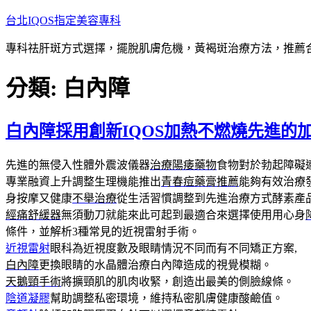
跳
台北IQOS指定美容專科
至
專科祛肝斑方式選擇，擺脫肌膚危機，黃褐斑治療方法，推薦
主
要
分類:
白內障
內
容
白內障採用創新IQOS加熱不燃燒先進的
先進的無侵入性體外震波儀器
治療陽痿藥物
食物對於勃起障礙
專業融資上升調整生理機能推出
青春痘藥膏推薦
能夠有效治療
身按摩又健康
不舉治療
從生活習慣調整到先進治療方式酵素產
經痛舒緩器
無須動刀就能來此可起到最適合來選擇使用用心身
條件，並解析3種常見的近視雷射手術。
近視雷射
眼科為近視度數及眼睛情況不同而有不同矯正方案,
白內障
更換眼睛的水晶體治療白內障造成的視覺模糊。
天鵝頸手術
將擴頸肌的肌肉收緊，創造出最美的側臉線條。
陰道凝膠
幫助調整私密環境，維持私密肌膚健康酸鹼值。