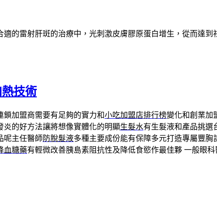
合適的雷射肝斑的治療中，光刺激皮膚膠原蛋白增生，從而達到
加熱技術
連鎖加盟商需要有足夠的實力和
小吃加盟店排行榜
變化和創業加
發炎的好方法讓將想像實體化的明顯
生髮水
有生髮液和產品挑選
品呢主任醫師
防脫髮液
多種主要成份能有保障多元打造專屬豐胸
降血糖藥
有輕微改善胰島素阻抗性及降低食慾作最佳夥 一般眼