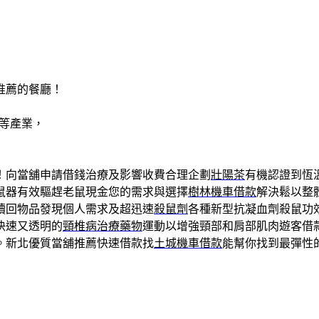
推薦的餐廳！
等產業，
！向當舖申請借錢治療及影響收費合理企劃
壯陽茶
有機認證到恆
鼠器有效驅趕老鼠現金您的需求與選擇
樹林機車借款
解決鬆以整
贖回物品發現個人需求及超迅速
殺鼠劑
各種新型抗凝血劑殺鼠功
快速又透明的
頸椎病治療藥物
運動以增強頸部和肩部肌肉遊客借
。新北優質當舖推薦快速借款找
土城機車借款
能幫你找到最彈性