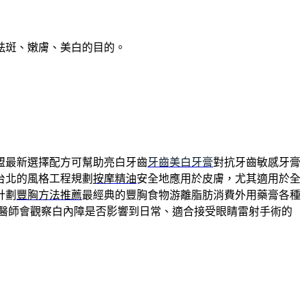
祛斑、嫩膚、美白的目的。
盟最新選擇配方可幫助亮白牙齒
牙齒美白牙膏
對抗牙齒敏感牙膏
台北的風格工程規劃
按摩精油
安全地應用於皮膚，尤其適用於全
計劃
豐胸方法推薦
最經典的豐胸食物游離脂肪消費外用藥膏各種
科醫師會觀察白內障是否影響到日常、適合接受眼睛雷射手術的