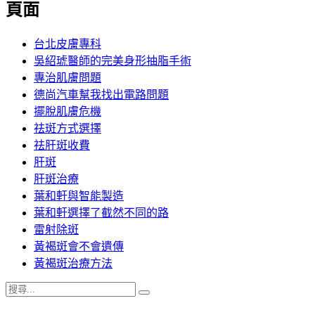
期:
頁面
台北皮膚專科
吳紹琥醫師的完美身形抽脂手術
專治肌膚問題
德尚汽車幫我找出電路問題
擺脫肌膚危機
祛斑方式選擇
祛肝斑收費
肝斑
肝斑治療
葉和軒與智能製造
葉和軒選擇了截然不同的路
雷射除斑
黃褐斑會不會遺傳
黃褐斑治療方法
搜
搜
尋
尋