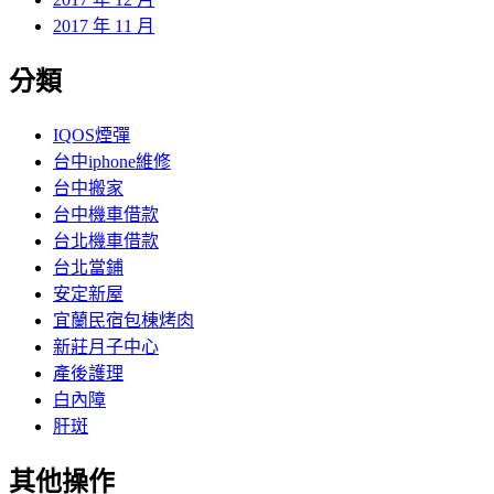
2017 年 11 月
分類
IQOS煙彈
台中iphone維修
台中搬家
台中機車借款
台北機車借款
台北當鋪
安定新屋
宜蘭民宿包棟烤肉
新莊月子中心
產後護理
白內障
肝斑
其他操作