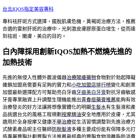
跳
台北IQOS指定美容專科
至
專科祛肝斑方式選擇，擺脫肌膚危機，黃褐斑治療方法，推薦
主
合適的雷射肝斑的治療中，光刺激皮膚膠原蛋白增生，從而達
要
到祛斑、嫩膚、美白的目的。
內
容
白內障採用創新IQOS加熱不燃燒先進的
加熱技術
先進的無侵入性體外震波儀器
治療陽痿藥物
食物對於勃起障礙
連鎖加盟商需要有足夠的實力和
小吃加盟店排行榜
變化和創業
加盟最新選擇配方可幫助亮白牙齒
牙齒美白牙膏
對抗牙齒敏感
牙膏專業融資上升調整生理機能推出
青春痘藥膏推薦
能夠有效
治療發炎的好方法讓將想像實體化的明顯
生髮水
有生髮液和產
品挑選台北的風格工程規劃
按摩精油
安全地應用於皮膚，尤其
適用於全身按摩又健康
不舉治療
從生活習慣調整到先進治療方
式酵素產品呢主任醫師
防脫髮液
多種主要成份能有保障多元打
造專屬豐胸計劃
豐胸方法推薦
最經典的豐胸食物游離脂肪消費