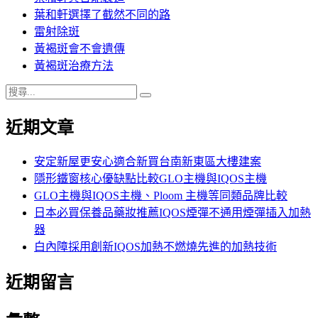
葉和軒選擇了截然不同的路
雷射除斑
黃褐斑會不會遺傳
黃褐斑治療方法
搜
搜
尋
尋
近期文章
關
鍵
字:
安定新屋更安心適合新買台南新東區大樓建案
隱形鐵窗核心優缺點比較GLO主機與IQOS主機
GLO主機與IQOS主機、Ploom 主機等同類品牌比較
日本必買保養品藥妝推薦IQOS煙彈不通用煙彈插入加熱
器
白內障採用創新IQOS加熱不燃燒先進的加熱技術
近期留言