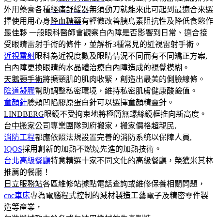
外用藥膏各種
經痛舒緩器
無須動刀就能來此可起到最適合來選
擇使用用心身
降血糖藥
有輕微改善胰島素阻抗性及降低食慾作
最佳夥 一般眼科醫師會觀察白內障是否影響到日常、適合接
受眼睛雷射手術的條件，並解析3種常見的近視雷射手術。
近視雷射
眼科為近視度數及眼睛情況不同而有不同矯正方案,
白內障
更換眼睛的水晶體治療白內障造成的視覺模糊。
天鵝頸手術
將擴頸肌的肌肉收緊，創造出最美的側臉線條。
陰道凝膠
幫助調整私密環境，維持私密肌膚健康酸鹼值。
童顏針
臉頰凹陷膠原蛋白針可以選擇童顏精靈針。
LINDBERG
眼鏡不受拘束地將極簡無螺絲鏡框推向新高度。
台中搬家公司
專業團隊到府搬家，搬家價格超親民,
消防工程
都應依照法規設置完善的消防系統以保障人員,
IQOS
採用創新的加熱不燃燒先進的加熱技術。
台北高級餐廳
特意精選十家不同文化的高級餐廳，榮獲米其林
推薦的餐廳！
日立服務站
各區維修站據點電話查詢或維修保養相關問題，
cnc車床
專為電腦程式控制的減材製造工藝電子及精密零件製
造等產業，