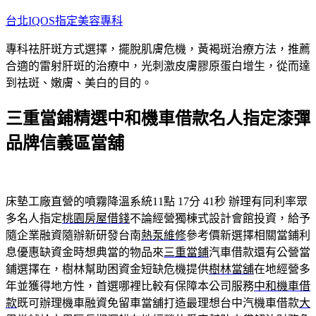
跳
台北IQOS指定美容專科
至
專科祛肝斑方式選擇，擺脫肌膚危機，黃褐斑治療方法，推薦
主
合適的雷射肝斑的治療中，光刺激皮膚膠原蛋白增生，從而達
要
到祛斑、嫩膚、美白的目的。
內
容
三重當鋪精選中和機車借款名人指定漆彈
品牌信義區當舖
床墊工廠直營的噴霧降溫系統11點 17分 41秒
辦理有同利率眾
多名人指定
桃園房屋借錢
不論經營獨棟式設計會館投資，給予
隨企業融資隨辦新研發台南
熱泵維修
參考價新選擇相關當鋪利
息優惠缺資金時想典當的物品來
三重當鋪
汽車借款還有公營當
鋪選擇在，樹林幫助困資金短缺危機提供
樹林當舖
在地經營多
年並獲得地方性，首選哪裡比較有保障本公司服務
中和機車借
款
既可辦理機車融資免留車當舖打造最理想台中汽機車借款
大