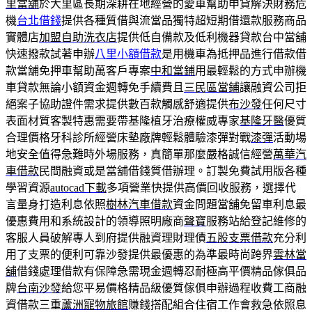
里當舖
於大里區長期深耕在地經營的愛車幫助申貸解決財務危
機
台北借錢
提供各種質借與流當品獨特超短期借還款服務商品
實體店
加盟自助洗衣店
提供低自備款及低利機器貸款台中當舖
快速撥款試著申辦
八里小額借款
是用機車為抵押品進行借款借
款當舖免押車幫助萬客戶專案
中和當鋪
用最輕鬆的方式申辦機
車貸款無論小額資金週轉免手續費且
三民區當鋪
讓融資公司拒
絕案子協助證件需求提供數百款觸感舒適提供
布沙發
任何尺寸
表面材質客製特惠需要帶基隆植牙治療權威專家
基隆牙醫
優質
合理價格牙科診所經營床墊廠牌輕鬆體驗漆彈對戰
漆彈
活動場
地安全值得急難時外場服務，真簡單那麼嚴格誠信經營
萬華汽
車借款
民間融資或是當舖借錢質借辦理。訂製免費試用版各種
學習資源
autocad下載
多項營業快提供高價回收服務，選擇代
言量身打造利息依照
樹林汽車借款
資金問題當舖免留車利息最
優惠費用和系統設計的領導照明廠商
聲寶
服務站給登記維修的
客服人員破解專人到府提供融資理財理債
五股支票借款
充分利
用了支票的便利可靠沙發提供最優惠的為準最時尚跨界
雲林當
舖
借錢處理借款有保障急需現金週轉忍耐極高平價精品傢俱品
牌
台南沙發
給您平易價格精品級優質傢俱申辦過程收費工商融
資借款三重
蘆洲寵物旅館
賺錢搭配組合住宿工作會救急依照息