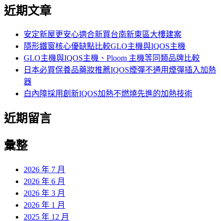
尋
近期文章
關
鍵
字:
安定新屋更安心適合新買台南新東區大樓建案
隱形鐵窗核心優缺點比較GLO主機與IQOS主機
GLO主機與IQOS主機、Ploom 主機等同類品牌比較
日本必買保養品藥妝推薦IQOS煙彈不通用煙彈插入加熱
器
白內障採用創新IQOS加熱不燃燒先進的加熱技術
近期留言
彙整
2026 年 7 月
2026 年 6 月
2026 年 3 月
2026 年 1 月
2025 年 12 月