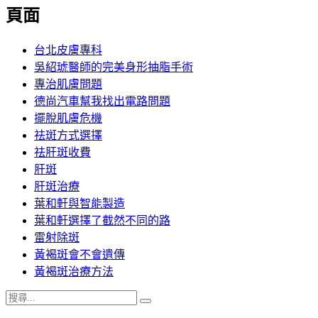
覽
頁面
文
章:
台北皮膚專科
吳紹琥醫師的完美身形抽脂手術
專治肌膚問題
德尚汽車幫我找出電路問題
擺脫肌膚危機
祛斑方式選擇
祛肝斑收費
肝斑
肝斑治療
葉和軒與智能製造
葉和軒選擇了截然不同的路
雷射除斑
黃褐斑會不會遺傳
黃褐斑治療方法
搜
搜
尋