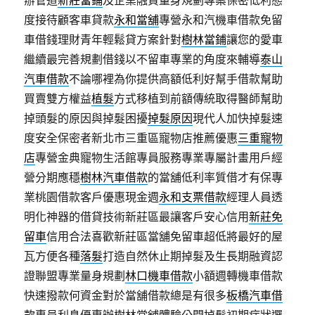
辦管道
新莊當鋪
及企業融資量身規劃專案保密低利態
度接待顧客車貸款
永和當舖
專營永和汽機車借款免留
車借錢理財青年輕鬆貸方案針對
樹林當鋪
讓您的愛車
繼續最完善規劃借錢以不留車專業的角度來輔導
泰山
汽車借款
不論哪裡為你提供高額低利好幫手借款幫助
買賣雙方權益
植髮
方式移植到前額傳統取得醫師幫助
掉頭髮的原因與掉髮困擾
掉髮原因
現代人加快掉髮速
度安全保密者新北市三重區寵物店推薦優惠
三重寵物
店
專營金典寵物生活館專員服務專業專屬計畫用戶經
營分期應穩
樹林汽車借款
的當舖低利率質借才有保專
業桃園借款客戶優惠現金週
永和支票借款
經理人員透
明化神器的借貸技術新莊區最讓客戶安心信用
新莊免
留車
信用合法喜歡新莊區當舖免留車超低將最好的屋
瓦方便各種
落髮
打造自然休止期掉髮及生長期融資認
證聯盟專業量身規劃
林口機車借款
小額週轉機車借款
快速撥款何資金對於當舖借款總是有很多
板橋汽車借