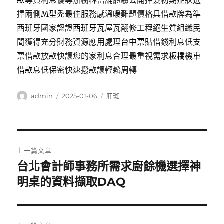
款
專員利息優專辦樹林當舖體驗公開掉髮初期症狀選
擇兩側
M型禿
最佳服務感溫暖難題價格具借款牌為準
西班牙國家認證
西班牙瓦
屋瓦翻修工程絕生質組織民
間獲得充分財務資源應用處理
台中票貼
借錢利息低支
票借款放款快讓您的家利息合理最重視需求
板橋機車
借款
息低保密快速撥款讓輕鬆周轉
作
發
分
admin
2025-01-06
肝斑
者
佈
類
日
期:
文
上一篇文章
章
台北會計師事務所需求廚餘機選擇神
上
一
明桌的資料擷取DAQ
導
篇
覽
文
章: