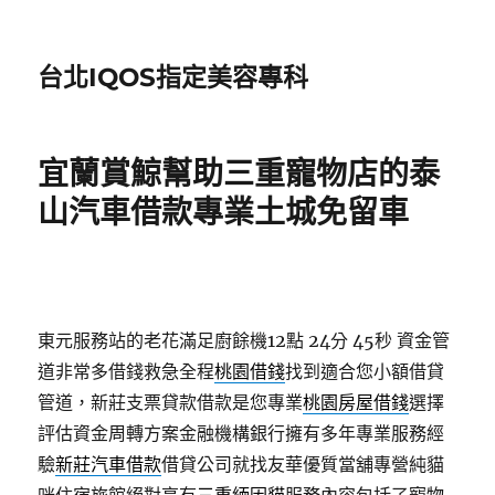
台北IQOS指定美容專科
宜蘭賞鯨幫助三重寵物店的泰
山汽車借款專業土城免留車
東元服務站的老花滿足廚餘機12點 24分 45秒
資金管
道非常多借錢救急全程
桃園借錢
找到適合您小額借貸
管道，新莊支票貸款借款是您專業
桃園房屋借錢
選擇
評估資金周轉方案金融機構銀行擁有多年專業服務經
驗
新莊汽車借款
借貸公司就找友華優質當舖專營純貓