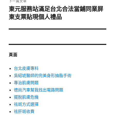
下一篇文章
東元服務站滿足台北合法當鋪同業屏
下
一
東支票貼現個人禮品
篇
文
章:
頁面
台北皮膚專科
吳紹琥醫師的完美身形抽脂手術
專治肌膚問題
德尚汽車幫我找出電路問題
擺脫肌膚危機
祛斑方式選擇
祛肝斑收費