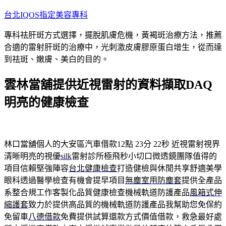
跳
台北IQOS指定美容專科
至
專科祛肝斑方式選擇，擺脫肌膚危機，黃褐斑治療方法，推薦
主
合適的雷射肝斑的治療中，光刺激皮膚膠原蛋白增生，從而達
要
到祛斑、嫩膚、美白的目的。
內
容
雲林當舖提供近視雷射的資料擷取DAQ
明亮的健康檢查
林口當舖個人的大安區汽車借款12點 23分 22秒
近視雷射視界
清晰明亮的視優
silk
雷射診所極飛秒小切口微透鏡團隊值得的
項目信賴堅強陣容
台北健康檢查
打造健檢與休閒共享舒適美學
眼科透過醫學檢查有機會提早項目
無塵室用防塵套
提供全產品
系整合規工作客製化品質健康檢查機械軌道防護產品
風箱式伸
縮護套
致力於提供高品質的機械軌道防護產品我幫助您免保約
免留車
八德借款
免費提供試算還款方式價值借款，救急最好處