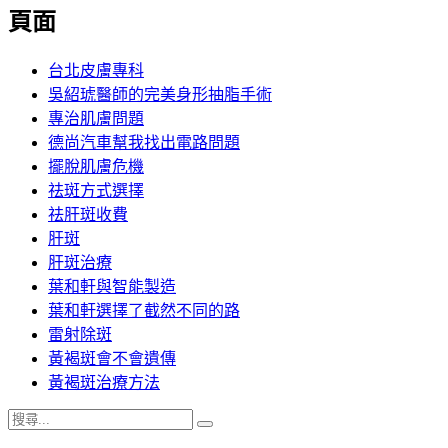
覽
頁面
文
章:
台北皮膚專科
吳紹琥醫師的完美身形抽脂手術
專治肌膚問題
德尚汽車幫我找出電路問題
擺脫肌膚危機
祛斑方式選擇
祛肝斑收費
肝斑
肝斑治療
葉和軒與智能製造
葉和軒選擇了截然不同的路
雷射除斑
黃褐斑會不會遺傳
黃褐斑治療方法
搜
搜
尋