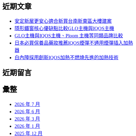
尋
近期文章
關
鍵
字:
安定新屋更安心適合新買台南新東區大樓建案
隱形鐵窗核心優缺點比較GLO主機與IQOS主機
GLO主機與IQOS主機、Ploom 主機等同類品牌比較
日本必買保養品藥妝推薦IQOS煙彈不通用煙彈插入加熱
器
白內障採用創新IQOS加熱不燃燒先進的加熱技術
近期留言
彙整
2026 年 7 月
2026 年 6 月
2026 年 3 月
2026 年 1 月
2025 年 12 月