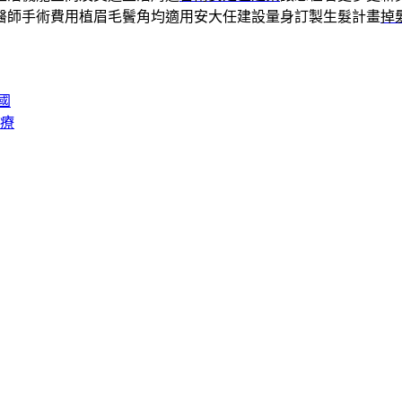
醫師手術費用植眉毛鬢角均適用安大任建設量身訂製生髮計畫
掉
國
治療