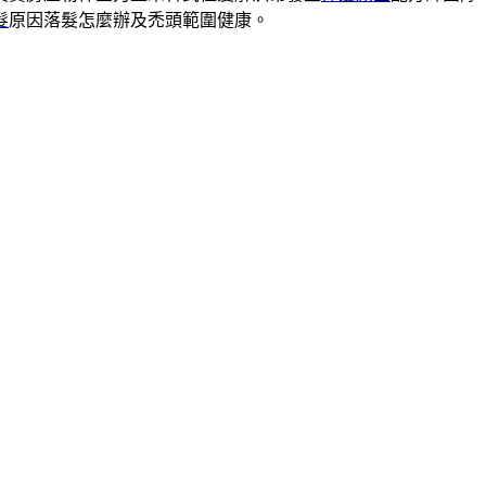
髮
原因落髮怎麼辦及禿頭範圍健康。