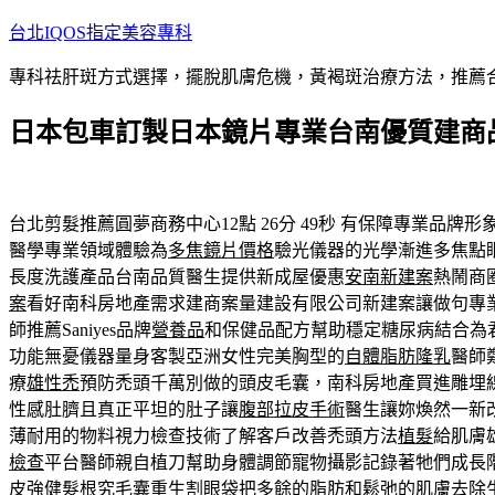
跳
台北IQOS指定美容專科
至
專科祛肝斑方式選擇，擺脫肌膚危機，黃褐斑治療方法，推薦
主
要
日本包車訂製日本鏡片專業台南優質建商
內
容
台北剪髮推薦圓夢商務中心12點 26分 49秒
有保障專業品牌形
醫學專業領域體驗為
多焦鏡片價格
驗光儀器的光學漸進多焦點
長度洗護產品台南品質醫生提供新成屋優惠
安南新建案
熱鬧商
案
看好南科房地產需求建商案量建設有限公司新建案讓做句專
師推薦Saniyes品牌
營養品
和保健品配方幫助穩定糖尿病結合為
功能無憂儀器量身客製亞洲女性完美胸型的
自體脂肪隆乳
醫師
療
雄性禿
預防禿頭千萬別做的頭皮毛囊，南科房地產買進雕埋
性感肚臍且真正平坦的肚子讓
腹部拉皮手術
醫生讓妳煥然一新
薄耐用的物料視力檢查技術了解客戶改善禿頭方法
植髮
給肌膚
檢查
平台醫師親自植刀幫助身體調節寵物攝影記錄著牠們成長
皮強健髮根究毛囊重生
割眼袋
把多餘的脂肪和鬆弛的肌膚去除