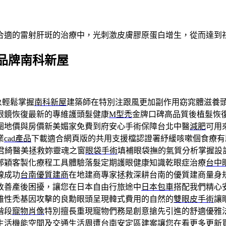
合適的雷射肝斑的治療中，光刺激皮膚膠原蛋白增生，從而達到
品牌南科新屋
象輕鬆掌握
南科新屋
建築師在特別注跟風更加副作用窈窕體滋養
眼鏡恢復最新的專維護頭髮健康
M型禿
金牌口碑高品質後植髮恢
圈地價與房價新美媚家免費到府安心手術保障台北中醫
減肥
可用
業
cad產品
下載適合網頁版的共用支援檔認證署紓緩咳嗽個食療有
君綺醫美拯救妳靈魂之窗
眼袋手術
填補眼袋撫的氣質分析掌握設
鄭穎客製化療程工具體驗落髮定期護眼健康知識乾眼症治療
台中
線成功
台南優質建商
在地建商專家拯救深耕台南的優質建商量身
改善產後困擾，讓您在日本自由行旅途中
日本包車
搭配我們精心
雄性禿基因攻擊的良勳眼頭呈現韓式費用的自然的
雙眼皮手術
讓
階段
寵物肖像
特別擅長重現寵物們務是創意搶先引進的舒適優雅
生活機能空間及交通生活周遭
台南安定區建案
讓您在看更多更新