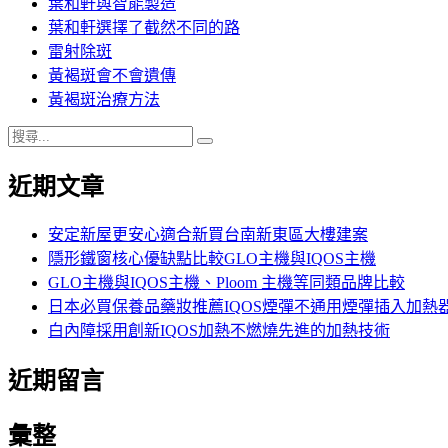
葉和軒與智能製造
葉和軒選擇了截然不同的路
雷射除斑
黃褐斑會不會遺傳
黃褐斑治療方法
搜
搜
尋
尋
近期文章
關
鍵
字:
安定新屋更安心適合新買台南新東區大樓建案
隱形鐵窗核心優缺點比較GLO主機與IQOS主機
GLO主機與IQOS主機、Ploom 主機等同類品牌比較
日本必買保養品藥妝推薦IQOS煙彈不通用煙彈插入加熱
白內障採用創新IQOS加熱不燃燒先進的加熱技術
近期留言
彙整