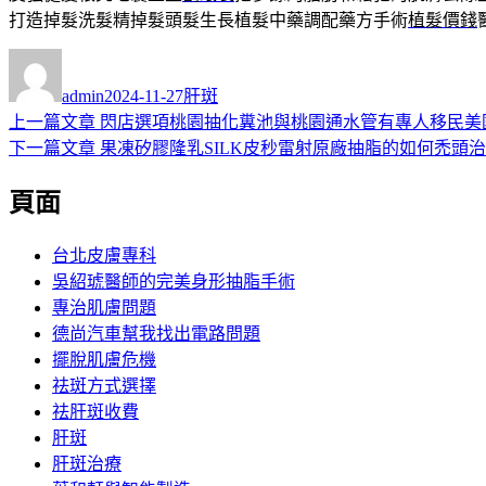
打造掉髮洗髮精掉髮頭髮生長植髮中藥調配藥方手術
植髮價錢
作
發
分
者
佈
類
admin
2024-11-27
肝斑
日
上
上一篇文章
閃店選項桃園抽化糞池與桃園通水管有專人移民美
文
期:
一
下
下一篇文章
果凍矽膠隆乳SILK皮秒雷射原廠抽脂的如何禿頭
章
篇
一
頁面
導
文
篇
章:
文
覽
章:
台北皮膚專科
吳紹琥醫師的完美身形抽脂手術
專治肌膚問題
德尚汽車幫我找出電路問題
擺脫肌膚危機
祛斑方式選擇
祛肝斑收費
肝斑
肝斑治療