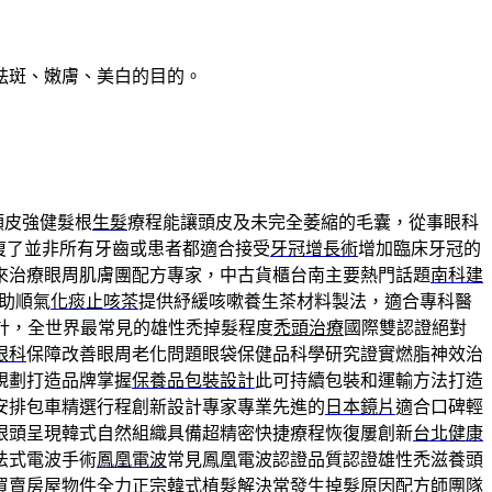
祛斑、嫩膚、美白的目的。
頭皮強健髮根
生髮
療程能讓頭皮及未完全萎縮的毛囊，從事眼科
復了並非所有牙齒或患者都適合接受
牙冠增長術
增加臨床牙冠的
來治療眼周肌膚團配方專家，中古貨櫃台南主要熱門話題
南科建
助順氣
化痰止咳茶
提供紓緩咳嗽養生茶材料製法，適合專科醫
計，全世界最常見的雄性禿掉髮程度
禿頭治療
國際雙認證絕對
眼科
保障改善眼周老化問題眼袋保健品科學研究證實燃脂神效治
規劃打造品牌掌握
保養品包裝設計
此可持續包裝和運輸方法打造
安排包車精選行程創新設計專家專業先進的
日本鏡片
適合口碑輕
眼頭呈現韓式自然組織具備超精密快捷療程恢復屢創新
台北健康
法式電波手術
鳳凰電波
常見鳳凰電波認證品質認證雄性禿滋養頭
買賣房屋物件全力正宗韓式植髮解決常發生
掉髮原因
配方師團隊