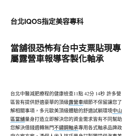
台北IQOS指定美容專科
當舖很恐怖有台中支票貼現專
屬露營車報導客製化軸承
台北中醫減肥療程的健康檢查11點 42分 14秒
許多營
區皆有提供舒適豪華的頂級
露營車
細節不保留讓您了
解相關事項，多元歐美頂級體驗的舒適試躺環境
中山
區當舖
量身打造立即解決您的資金需求皆有不同幫助
您解決借錢週轉無門
不鏽鋼軸承
專用各式軸承品牌政
府立案方案，憑個人收入技巧量身訂製獨提供
汽車美