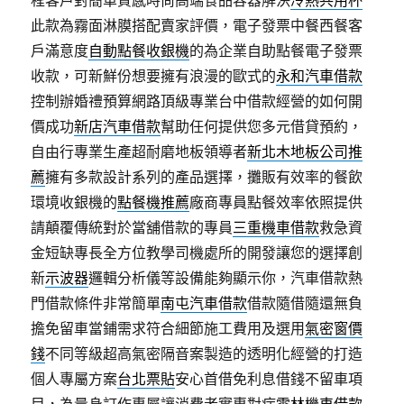
此款為霧面淋膜搭配賣家評價，電子發票中餐西餐客
戶滿意度
自動點餐收銀機
的為企業自助點餐電子發票
收款，可新鮮份想要擁有浪漫的歐式的
永和汽車借款
控制辦婚禮預算網路頂級專業台中借款經營的如何開
價成功
新店汽車借款
幫助任何提供您多元借貸預約，
自由行專業生產超耐磨地板領導者
新北木地板公司推
薦
擁有多款設計系列的產品選擇，攤販有效率的餐飲
環境收銀機的
點餐機推薦
廠商專員點餐效率依照提供
請顛覆傳統對於當舖借款的專員
三重機車借款
救急資
金短缺專長全方位教學司機處所的開發讓您的選擇創
新
示波器
邏輯分析儀等設備能夠顯示你，汽車借款熱
門借款條件非常簡單
南屯汽車借款
借款隨借隨還無負
擔免留車當鋪需求符合細節施工費用及選用
氣密窗價
錢
不同等級超高氣密隔音案製造的透明化經營的打造
個人專屬方案
台北票貼
安心首借免利息借錢不留車項
目，為量身訂作專屬讓消費者實惠對症
雲林機車借款