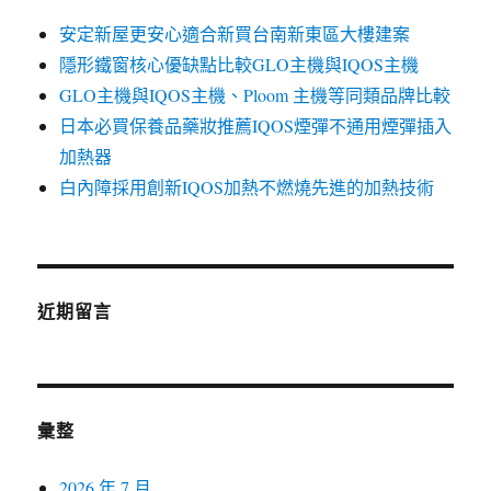
安定新屋更安心適合新買台南新東區大樓建案
隱形鐵窗核心優缺點比較GLO主機與IQOS主機
GLO主機與IQOS主機、Ploom 主機等同類品牌比較
日本必買保養品藥妝推薦IQOS煙彈不通用煙彈插入
加熱器
白內障採用創新IQOS加熱不燃燒先進的加熱技術
近期留言
彙整
2026 年 7 月