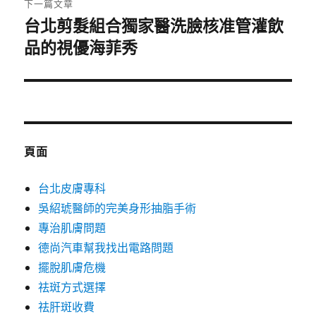
下一篇文章
台北剪髮組合獨家醫洗臉核准管灌飲
下
品的視優海菲秀
一
篇
文
章:
頁面
台北皮膚專科
吳紹琥醫師的完美身形抽脂手術
專治肌膚問題
德尚汽車幫我找出電路問題
擺脫肌膚危機
祛斑方式選擇
祛肝斑收費