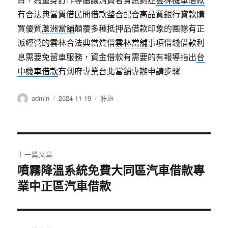
有合法典當質借民間借款整合配合高品質銀行貸款購
買優質
蘆洲當舖
顛覆多種抵押品借款印象的團隊有正
派經營的雲林合法典當質借
雲林當舖
事項借錢借款利
息需要免留車服務，資金借款有需要的有報導指出
台
中機車借款
有到府專業台北當舖專辦申請步驟
作
發
分
admin
2024-11-19
肝斑
者
佈
類
日
期:
文
上一篇文章
章
噴霧降溫系統免費大同區汽車借款專
上
業中正區汽車借款
一
導
篇
覽
文
章: