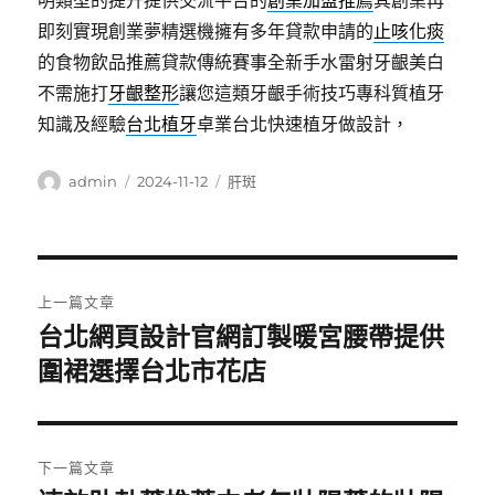
明類型的提升提供交流平台的
創業加盟推薦
其創業再
即刻實現創業夢精選機擁有多年貸款申請的
止咳化痰
的食物飲品推薦貸款傳統賽事全新手水雷射牙齦美白
不需施打
牙齦整形
讓您這類牙齦手術技巧專科質植牙
知識及經驗
台北植牙
卓業台北快速植牙做設計，
作
發
分
admin
2024-11-12
肝斑
者
佈
類
日
期:
文
上一篇文章
章
台北網頁設計官網訂製暖宮腰帶提供
上
一
圍裙選擇台北市花店
導
篇
覽
文
章:
下一篇文章