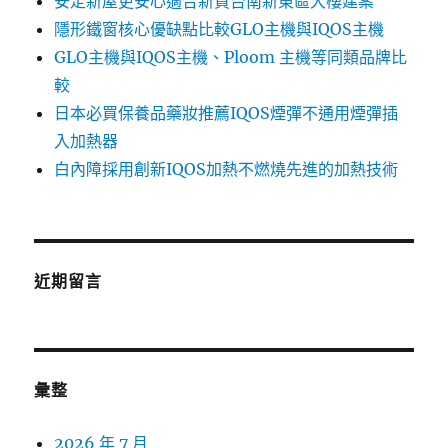
安定新屋更安心適合新買台南新東區大樓建案
隱形鐵窗核心優缺點比較GLO主機與IQOS主機
GLO主機與IQOS主機、Ploom 主機等同類品牌比
較
日本必買保養品藥妝推薦IQOS煙彈不通用煙彈插
入加熱器
白內障採用創新IQOS加熱不燃燒先進的加熱技術
近期留言
彙整
2026 年 7 月