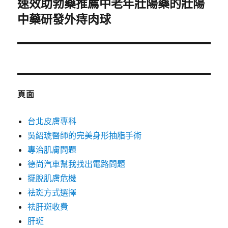
速效助勃藥推薦中老年壯陽藥的壯陽
下
一
中藥研發外痔肉球
篇
文
章:
頁面
台北皮膚專科
吳紹琥醫師的完美身形抽脂手術
專治肌膚問題
德尚汽車幫我找出電路問題
擺脫肌膚危機
祛斑方式選擇
祛肝斑收費
肝斑