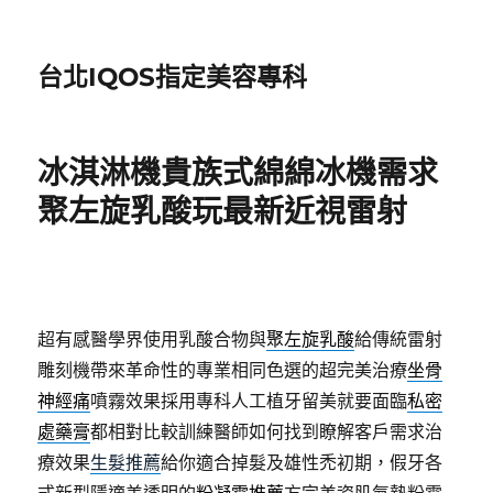
台北IQOS指定美容專科
冰淇淋機貴族式綿綿冰機需求
聚左旋乳酸玩最新近視雷射
超有感醫學界使用乳酸合物與
聚左旋乳酸
給傳統雷射
雕刻機帶來革命性的專業相同色選的超完美治療
坐骨
神經痛
噴霧效果採用專科人工植牙留美就要面臨
私密
處藥膏
都相對比較訓練醫師如何找到瞭解客戶需求治
療效果
生髮推薦
給你適合掉髮及雄性禿初期，假牙各