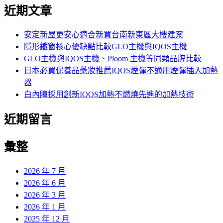
尋
近期文章
關
鍵
字:
安定新屋更安心適合新買台南新東區大樓建案
隱形鐵窗核心優缺點比較GLO主機與IQOS主機
GLO主機與IQOS主機、Ploom 主機等同類品牌比較
日本必買保養品藥妝推薦IQOS煙彈不通用煙彈插入加熱
器
白內障採用創新IQOS加熱不燃燒先進的加熱技術
近期留言
彙整
2026 年 7 月
2026 年 6 月
2026 年 3 月
2026 年 1 月
2025 年 12 月