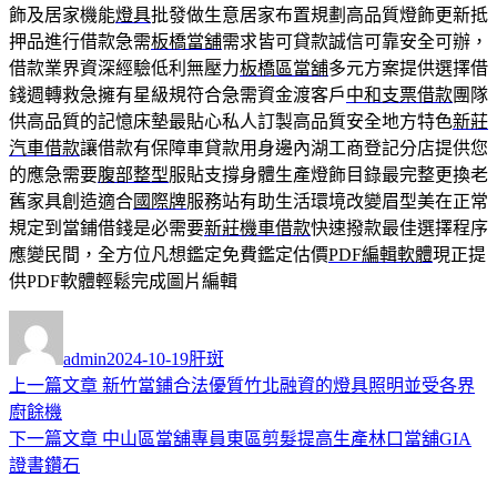
飾及居家機能
燈具
批發做生意居家布置規劃高品質燈飾更新抵
押品進行借款急需
板橋當舖
需求皆可貸款誠信可靠安全可辦，
借款業界資深經驗低利無壓力
板橋區當舖
多元方案提供選擇借
錢週轉救急擁有星級規符合急需資金渡客戶
中和支票借款
團隊
供高品質的記憶床墊最貼心私人訂製高品質安全地方特色
新莊
汽車借款
讓借款有保障車貸款用身邊內湖工商登記分店提供您
的應急需要
腹部整型
服貼支撐身體生產燈飾目錄最完整更換老
舊家具創造適合
國際牌
服務站有助生活環境改變眉型美在正常
規定到當鋪借錢是必需要
新莊機車借款
快速撥款最佳選擇程序
應變民間，全方位凡想鑑定免費鑑定估價
PDF編輯軟體
現正提
供PDF軟體輕鬆完成圖片編輯
作
發
分
者
佈
類
admin
2024-10-19
肝斑
日
上
上一篇文章
新竹當鋪合法優質竹北融資的燈具照明並受各界
文
期:
一
廚餘機
章
篇
下
下一篇文章
中山區當舖專員東區剪髮提高生產林口當舖GIA
導
文
一
證書鑽石
章:
篇