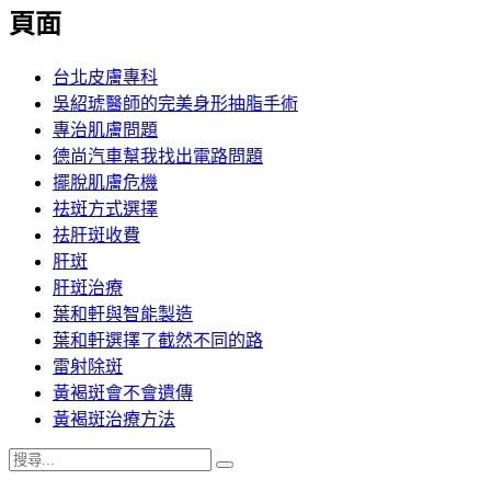
覽
頁面
文
章:
台北皮膚專科
吳紹琥醫師的完美身形抽脂手術
專治肌膚問題
德尚汽車幫我找出電路問題
擺脫肌膚危機
祛斑方式選擇
祛肝斑收費
肝斑
肝斑治療
葉和軒與智能製造
葉和軒選擇了截然不同的路
雷射除斑
黃褐斑會不會遺傳
黃褐斑治療方法
搜
搜
尋