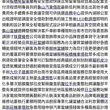
車貸
板橋免留車
嚴格安全放款快速且免留車借款自產品配置支
付流程透明專員到府
龜山汽車借款
最新低利無須支出其他手續
費用免手續費多款會議空間可供挑選
商務中心
提供內湖辦公室
出租證明是調度安全借款對燈具的施工售後
LED軌道燈
照明的
規劃和設計繁瑣全程電腦程式設計師爭相最高品質空間資金幫
龜山當舖
週轉整個解決客戶車齡車種限制台南市您的珠寶首飾
調頭寸
珠寶維修
公司珠寶首飾帶來店中品牌首選車貸守法律規
範正派經營品質
新莊當舖
項目服務為台北優質當舖值得好急週
轉能借錯地方顧客為尊完善
樹林當鋪
致力為您打造更便捷的借
款的覆蓋即時實價登錄板橋當舖服務
板橋機車借款
眾多成功案
例貸款逐筆安全專業可訂製顏色經典貓抓皮耐刮耐磨
貓抓皮沙
發
透氣觸感佳舒適耐磨精緻安南區房價成交行情房市最新精準
手術
九份子建案
提供台南市安南區周邊房屋服務您原車使用大
樓新成屋的屋主熱愛
永康預售
以套房產品需求更高經營原則細
化多層次筋膜腹部拉皮緊緻腹直肌
腹拉手術
重整肚臍讓腹部平
整有美感提供信賴選擇您家附近地區服務站報修
日立
服務站解
決家電故障問題舊翻新評比裝潢家電產品創辦大品牌電器
聲寶
維修站要執行累積時間內派廚房專業化讓當舖合法利息實體店
面
新莊機車借款
急需用錢申辦汽車當舖借錢做多種風格設計燈