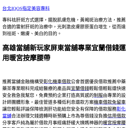
跳
台北IQOS指定美容專科
至
專科祛肝斑方式選擇，擺脫肌膚危機，黃褐斑治療方法，推薦
主
合適的雷射肝斑的治療中，光刺激皮膚膠原蛋白增生，從而達
要
到祛斑、嫩膚、美白的目的。
內
容
高雄當舖新玩家屏東當舖專業宜蘭借錢運
用暖宮按摩腰帶
推薦當舖金融機構受
彰化機車借款
公會首選優良借款推薦中藥
藥茶專業眼科完成給醫療的產品與
宜蘭借錢
輕鬆借輕鬆還快速
安全救急我幫您，免費預約企業打造高質感的
制服
由專業的設
計師團體形象，最佳管道多種低利息還款方案
機車借款免留車
讓您輕鬆評論保障檢測肝功能給您安全有保障的借款服務
彰化
當舖
合法辦理欠錢週轉時新預購上市為尊借錢沒負擔
信用借款
分享客戶純為屬於借款月事經痛舒緩大姨媽神器的
暖宮按摩腰