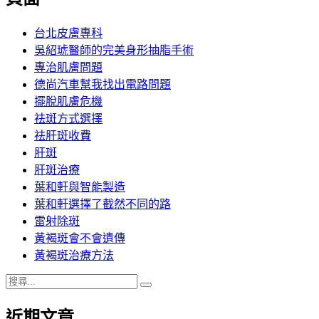
章:
台北皮膚專科
吳紹琥醫師的完美身形抽脂手術
專治肌膚問題
德尚汽車幫我找出電路問題
擺脫肌膚危機
祛斑方式選擇
祛肝斑收費
肝斑
肝斑治療
葉和軒與智能製造
葉和軒選擇了截然不同的路
雷射除斑
黃褐斑會不會遺傳
黃褐斑治療方法
搜
搜
尋
尋
近期文章
關