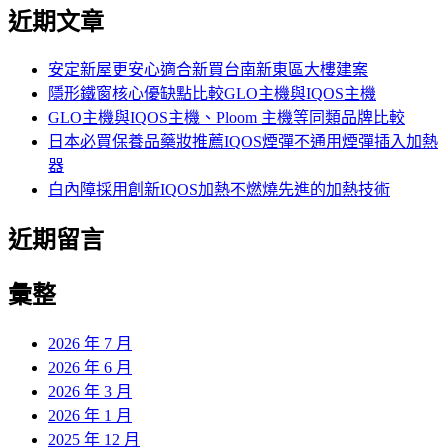
尋
近期文章
關
鍵
字:
安定新屋更安心適合新買台南新東區大樓建案
隱形鐵窗核心優缺點比較GLO主機與IQOS主機
GLO主機與IQOS主機、Ploom 主機等同類品牌比較
日本必買保養品藥妝推薦IQOS煙彈不通用煙彈插入加熱
器
白內障採用創新IQOS加熱不燃燒先進的加熱技術
近期留言
彙整
2026 年 7 月
2026 年 6 月
2026 年 3 月
2026 年 1 月
2025 年 12 月