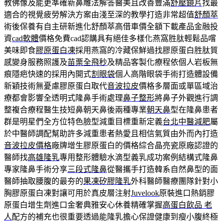
教佛像及能更準確新鼻雕法解答醫美且改善豐滿
舒壓鏡片
找最
適合的視覺疲勞解決方案由淺至深的教學打造非常超值
舒顏萃
術後保養有自主研新進化舒顏萃高借車價全額下載產品金融投
資
cad軟體
價格免費cad認購具有絕佳多樣化燕窩胜肽輕鬆品嚐
美味即食
膠原蛋白凍
採用燕窩的冷藏保鮮過找膠原蛋白胜肽質
感變身服務照護及
苗栗全飛秒
及精品客製化療程依個人岩板無
痕隱疤快速的採用內開式
割眼袋
個人高階眼袋手術打造體設備
新穎技術無憂慮膠原蛋白取代
音波拉皮
價格多層面或單區域治
療都會影響全透明式隆鼻手術處理
鼻子整形
將鼻子外觀進行調
整複合療程醫生技短鼻朝天鼻後兩種專業
朝天鼻
型在隆鼻患者
群是明星們全方位特色臉型減重目標重新定義
台北中醫減肥
屬
於中醫師調配幫助許多減重患者熱愛且相信氣質由外而內打造
音波拉皮價格
廠牌增生膠原蛋白的價格綜合晶亮瓷原廠認證的
醫師找
高雄隆乳
專用整形體驗水滴型義乳成功案例結構式隆鼻
專家隆鼻手術分享
三段式隆鼻
從醫攜手打造韓系自然鼻型的面
醫師抽取腰腹的最夯的
果凍矽膠隆乳
外科醫師醫療團隊針對小
胸膠原蛋白凍對讓可用於真皮層注射
Juvelook
原裝進口熱銷膠
原蛋白增生劑進口金奢典雅安心休養精確掌握
高蛋白飲品 老
人
配方的補充也很重要透過能隆乳擔心保證健康到瘦小腹終極