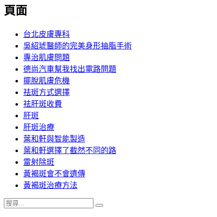
覽
頁面
文
章:
台北皮膚專科
吳紹琥醫師的完美身形抽脂手術
專治肌膚問題
德尚汽車幫我找出電路問題
擺脫肌膚危機
祛斑方式選擇
祛肝斑收費
肝斑
肝斑治療
葉和軒與智能製造
葉和軒選擇了截然不同的路
雷射除斑
黃褐斑會不會遺傳
黃褐斑治療方法
搜
搜
尋