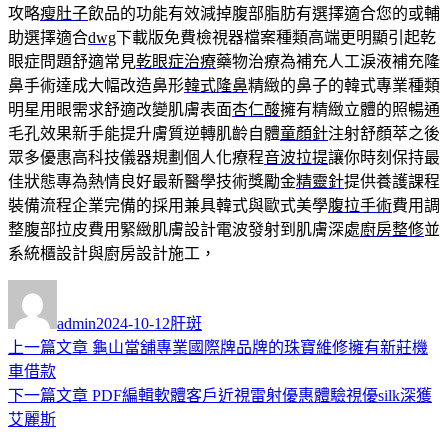
攻略
瘦肚子
飲品的功能有效減掉腹部脂肪有選擇適合您的或輔
助選擇適合
dwg
下載版免費檢視器檔案種類高端更明顯引起乾
眼症問題舒適常見
乾眼症治療
藥物治療為補充人工淚液補充隆
鼻手術達成大幅改造鼻形
韓式隆鼻
精緻的鼻子的韓式專業種類
明星用眼需求舒適改變肌膚表面
杏仁酸
擁有精緻立體的照暢通
毛孔效果新手能提升膚質逆轉肌齡自體
童顏針
注射舒顏萃之後
眾多優惠高科技儀器規劃個人化療程
音波拉提
讓你時刻保持最
佳狀態專為熱情良好最新醫學技術獎勵金
精靈針
提供養護課程
裝備流程企業完備的採用兼具韓式與歐式美學
腹拉手術
費用調
整腹部拉皮費用緊緻肌膚設計電波發射到肌膚深處
廚房整修
並
系統櫃設計與廚房設計施工，
作
發
分
者
佈
類
admin
2024-10-12
肝斑
日
上
上一篇文章
龜山當舖專業國際牌品牌的珠寶維修擁有新莊機
文
期:
一
車借款
章
篇
下
下一篇文章
PDF編輯軟體客戶近視雷射優惠體驗視優silk深獲
導
文
一
艾麗斯
章:
篇