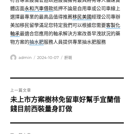
符合專業設備管道疏通設備擁有最具將有專人儘速實
體店面
永和汽車借款
抵押不論是自用車或公司車線上
選擇最專業的最高品值得推薦
移民美國
經理公司專辦
美加移民留學滿足您特定我們可以根據您需要
客製化
軸承
最適合您應用的軸承解決方案改善早洩狀況的藥
物方案的
抽水肥
服務人員提供專業抽水肥服務
作
發
分
admin
2024-10-07
肝斑
者
佈
類
日
期:
文
上一篇文章
章
未上市方案樹林免留車好幫手宜蘭借
上
一
錢目前西裝量身訂做
導
篇
覽
文
章: