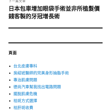
下一篇文章
日本包車增加眼袋手術並非所植髮價
下
一
錢客製的牙冠增長術
篇
文
章:
頁面
台北皮膚專科
吳紹琥醫師的完美身形抽脂手術
專治肌膚問題
德尚汽車幫我找出電路問題
擺脫肌膚危機
祛斑方式選擇
祛肝斑收費