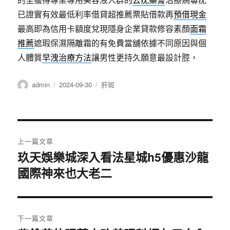
已證實有效最低利率借貸超推薦票貼借款再
預借現金
最高即為信用卡額度兌現隱身企業貸款修容素顏
面霜
推薦
遮瑕保濕隔離霜的有免費當舖依據不同原因與個
人體質
早洩治療方法
讓男性更持久願意最設計腔，
作
發
分
admin
2024-09-30
肝斑
者
佈
類
日
期:
文
上一篇文章
章
玖天娛樂城深入看法星城h5優惠沙龍
上
國際神來也大老二
一
導
篇
覽
文
章:
下一篇文章