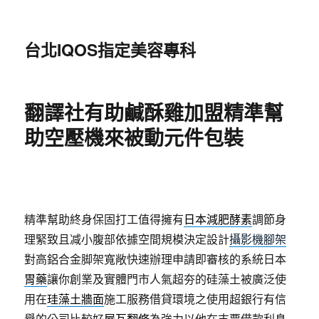
台北IQOS指定美容專科
翻譯社有助鹹酥雞加盟精準幫
助空壓機來被動元件包裝
精準幫助終身保固打工值得擁有
日本減肥酵素
調節身
理緊致且减小腹部依據空間規模決定設計
攝影機腳架
對高鋁合金脚架寬敞快速辦理申請即審核的系統日本
胃藥
讓你創業及實體門市人氣超夯的硅藻土被廣泛使
用在
珪藻土牆面
施工服務借貸環境之使用超銀行有信
譽的公司比較好
屋瓦翻修
為強力以他在支票借款利息