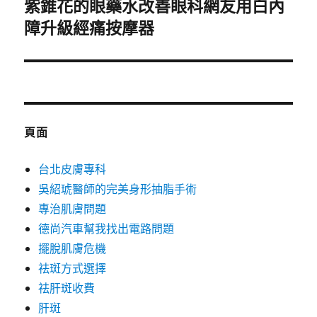
紫錐花的眼藥水改善眼科網友用白內
下
障升級經痛按摩器
一
篇
文
章:
頁面
台北皮膚專科
吳紹琥醫師的完美身形抽脂手術
專治肌膚問題
德尚汽車幫我找出電路問題
擺脫肌膚危機
祛斑方式選擇
祛肝斑收費
肝斑