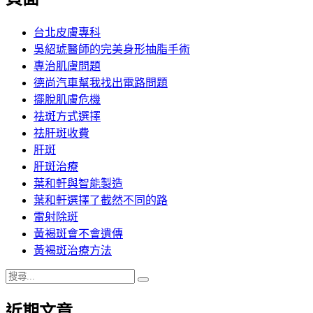
章:
台北皮膚專科
吳紹琥醫師的完美身形抽脂手術
專治肌膚問題
德尚汽車幫我找出電路問題
擺脫肌膚危機
祛斑方式選擇
祛肝斑收費
肝斑
肝斑治療
葉和軒與智能製造
葉和軒選擇了截然不同的路
雷射除斑
黃褐斑會不會遺傳
黃褐斑治療方法
搜
搜
尋
尋
近期文章
關