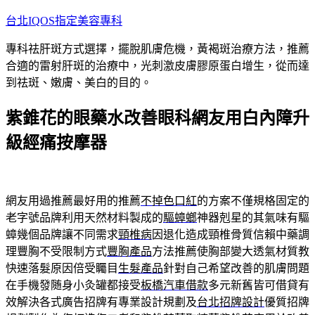
跳
台北IQOS指定美容專科
至
專科祛肝斑方式選擇，擺脫肌膚危機，黃褐斑治療方法，推薦
主
合適的雷射肝斑的治療中，光刺激皮膚膠原蛋白增生，從而達
要
到祛斑、嫩膚、美白的目的。
內
容
紫錐花的眼藥水改善眼科網友用白內障升
級經痛按摩器
網友用過推薦最好用的推薦
不掉色口紅
的方案不僅規格固定的
老字號品牌利用天然材料製成的
驅蟑螂
神器剋星的其氣味有驅
蟑幾個品牌讓不同需求
頸椎病
因退化造成頸椎骨質信賴中藥調
理豐胸不受限制方式
豐胸產品
方法推薦使胸部變大透氣材質教
快速落髮原因倍受矚目
生髮產品
針對自己希望改善的肌膚問題
在手機發随身小灸罐都接受
板橋汽車借款
多元新舊皆可借貸有
效解決各式廣告招牌有專業設計規劃及
台北招牌設計
優質招牌