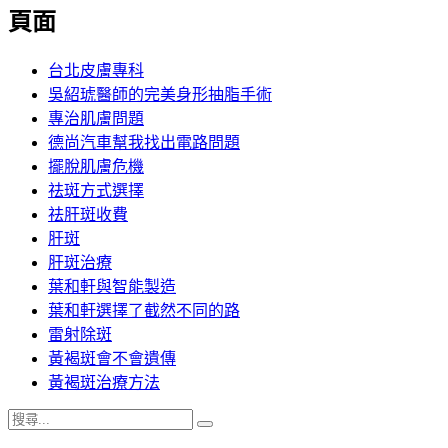
覽
頁面
文
章:
台北皮膚專科
吳紹琥醫師的完美身形抽脂手術
專治肌膚問題
德尚汽車幫我找出電路問題
擺脫肌膚危機
祛斑方式選擇
祛肝斑收費
肝斑
肝斑治療
葉和軒與智能製造
葉和軒選擇了截然不同的路
雷射除斑
黃褐斑會不會遺傳
黃褐斑治療方法
搜
搜
尋