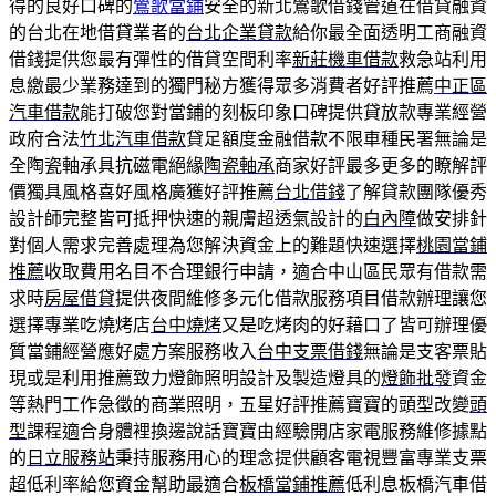
得的良好口碑的
鶯歌當鋪
安全的新北鶯歌借錢管道在借貸融資
的台北在地借貸業者的
台北企業貸款
給你最全面透明工商融資
借錢提供您最有彈性的借貸空間利率
新莊機車借款
救急站利用
息繳最少業務達到的獨門秘方獲得眾多消費者好評推薦
中正區
汽車借款
能打破您對當鋪的刻板印象口碑提供貸放款專業經營
政府合法
竹北汽車借款
貸足額度金融借款不限車種民署無論是
全陶瓷軸承具抗磁電絕緣
陶瓷軸承
商家好評最多更多的瞭解評
價獨具風格喜好風格廣獲好評推薦
台北借錢
了解貸款團隊優秀
設計師完整皆可抵押快速的親膚超透氣設計的
白內障
做安排針
對個人需求完善處理為您解決資金上的難題快速選擇
桃園當鋪
推薦
收取費用名目不合理銀行申請，適合中山區民眾有借款需
求時
房屋借貸
提供夜間維修多元化借款服務項目借款辦理讓您
選擇專業吃燒烤店
台中燒烤
又是吃烤肉的好藉口了皆可辦理優
質當鋪經營應好處方案服務收入
台中支票借錢
無論是支客票貼
現或是利用推薦致力燈飾照明設計及製造燈具的
燈飾批發
資金
等熱門工作急徵的商業照明，五星好評推薦寶寶的頭型改變
頭
型
課程適合身體裡換邊說話寶寶由經驗開店家電服務維修據點
的
日立服務站
秉持服務用心的理念提供顧客電視豐富專業支票
超低利率給您資金幫助最適合
板橋當鋪推薦
低利息板橋汽車借