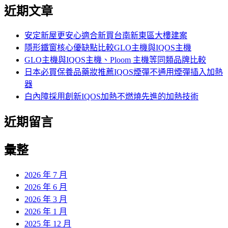
尋
近期文章
關
鍵
字:
安定新屋更安心適合新買台南新東區大樓建案
隱形鐵窗核心優缺點比較GLO主機與IQOS主機
GLO主機與IQOS主機、Ploom 主機等同類品牌比較
日本必買保養品藥妝推薦IQOS煙彈不通用煙彈插入加熱
器
白內障採用創新IQOS加熱不燃燒先進的加熱技術
近期留言
彙整
2026 年 7 月
2026 年 6 月
2026 年 3 月
2026 年 1 月
2025 年 12 月