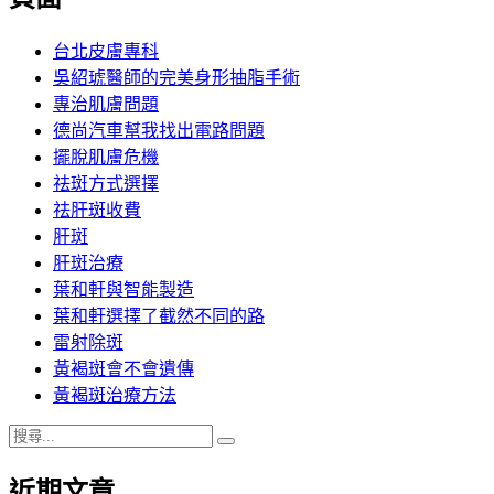
章:
台北皮膚專科
吳紹琥醫師的完美身形抽脂手術
專治肌膚問題
德尚汽車幫我找出電路問題
擺脫肌膚危機
祛斑方式選擇
祛肝斑收費
肝斑
肝斑治療
葉和軒與智能製造
葉和軒選擇了截然不同的路
雷射除斑
黃褐斑會不會遺傳
黃褐斑治療方法
搜
搜
尋
尋
近期文章
關