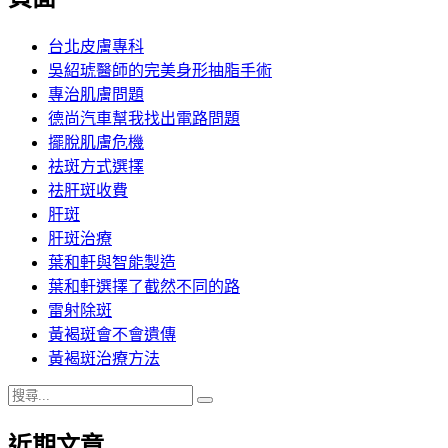
章:
台北皮膚專科
吳紹琥醫師的完美身形抽脂手術
專治肌膚問題
德尚汽車幫我找出電路問題
擺脫肌膚危機
祛斑方式選擇
祛肝斑收費
肝斑
肝斑治療
葉和軒與智能製造
葉和軒選擇了截然不同的路
雷射除斑
黃褐斑會不會遺傳
黃褐斑治療方法
搜
搜
尋
尋
近期文章
關