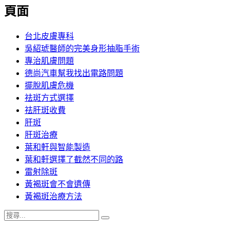
覽
頁面
文
章:
台北皮膚專科
吳紹琥醫師的完美身形抽脂手術
專治肌膚問題
德尚汽車幫我找出電路問題
擺脫肌膚危機
祛斑方式選擇
祛肝斑收費
肝斑
肝斑治療
葉和軒與智能製造
葉和軒選擇了截然不同的路
雷射除斑
黃褐斑會不會遺傳
黃褐斑治療方法
搜
搜
尋