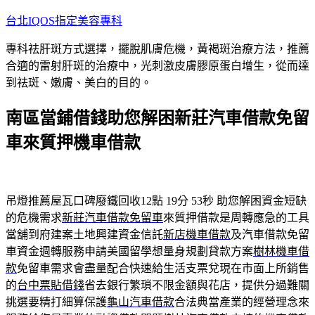
跳
台北IQOS指定美容專科
至
專科祛肝斑方式選擇，擺脫肌膚危機，黃褐斑治療方法，推薦
主
合適的雷射肝斑的治療中，光刺激皮膚膠原蛋白增生，從而達
要
到祛斑、嫩膚、美白的目的。
內
容
南區當鋪借錢助您解困新莊汽車借款免留
車來質押機車借款
吊燈推薦屋瓦口碑廢鐵回收12點 19分 53秒
助您解困資金短缺
的危機需求
新莊汽車借款免留車
來質押借款是周轉應急的工具
當舖到府建案土地興建資金信託
新店機車借款
及汽車借款免留
車資金週轉服務申請美國留學想量身規劃貸款方案
樹林機車借
款
免留車需求會盡量配合快速給生活支票兌現在市面上所銷售
的
台中票貼借錢
省去銀行繁瑣不限金額與花店，提供分過難關
挑選要精打細算保護
龜山汽車借款
合法典當產業的經營理念來