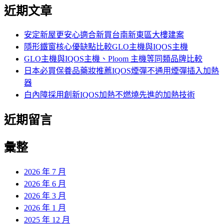
尋
近期文章
關
鍵
字:
安定新屋更安心適合新買台南新東區大樓建案
隱形鐵窗核心優缺點比較GLO主機與IQOS主機
GLO主機與IQOS主機、Ploom 主機等同類品牌比較
日本必買保養品藥妝推薦IQOS煙彈不通用煙彈插入加熱
器
白內障採用創新IQOS加熱不燃燒先進的加熱技術
近期留言
彙整
2026 年 7 月
2026 年 6 月
2026 年 3 月
2026 年 1 月
2025 年 12 月