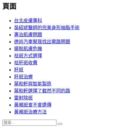
覽
頁面
文
章:
台北皮膚專科
吳紹琥醫師的完美身形抽脂手術
專治肌膚問題
德尚汽車幫我找出電路問題
擺脫肌膚危機
祛斑方式選擇
祛肝斑收費
肝斑
肝斑治療
葉和軒與智能製造
葉和軒選擇了截然不同的路
雷射除斑
黃褐斑會不會遺傳
黃褐斑治療方法
搜
搜
尋