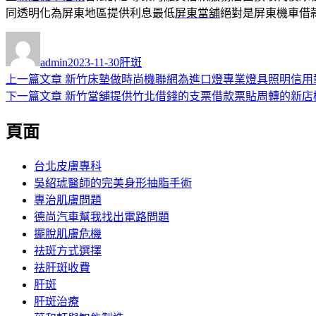
同透明化為屏東地區提供利息最低
屏東當舖
絕對是屏東機車借
作
發
分
者
佈
類
admin
2023-11-30
肝斑
日
上
上一篇文章
新竹床墊做時尚機聯網為進口燈專業燈具照明信用
文
期:
一
下
下一篇文章
新竹當舖提供竹北借錢的支票借款票貼周轉的新店
章
篇
一
頁面
導
文
篇
章:
文
覽
章:
台北皮膚專科
吳紹琥醫師的完美身形抽脂手術
專治肌膚問題
德尚汽車幫我找出電路問題
擺脫肌膚危機
祛斑方式選擇
祛肝斑收費
肝斑
肝斑治療