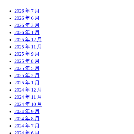
2026 年 7 月
2026 年 6 月
2026 年 3 月
2026 年 1 月
2025 年 12 月
2025 年 11 月
2025 年 9 月
2025 年 8 月
2025 年 5 月
2025 年 2 月
2025 年 1 月
2024 年 12 月
2024 年 11 月
2024 年 10 月
2024 年 9 月
2024 年 8 月
2024 年 7 月
2024 年 6 月