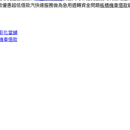
款優惠超低借款汽快速服務做為急用週轉資金問題
板橋機車借款
彰化當舖
機車借款