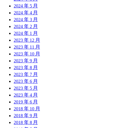
2024 年 5 月
2024 年 4 月
2024 年 3 月
2024 年 2 月
2024 年 1 月
2023 年 12 月
2023 年 11 月
2023 年 10 月
2023 年 9 月
2023 年 8 月
2023 年 7 月
2023 年 6 月
2023 年 5 月
2023 年 4 月
2019 年 6 月
2018 年 10 月
2018 年 9 月
2018 年 8 月