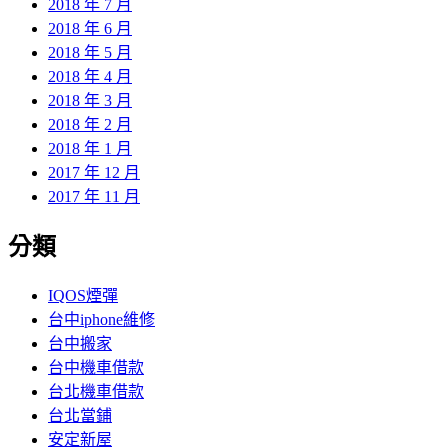
2018 年 7 月
2018 年 6 月
2018 年 5 月
2018 年 4 月
2018 年 3 月
2018 年 2 月
2018 年 1 月
2017 年 12 月
2017 年 11 月
分類
IQOS煙彈
台中iphone維修
台中搬家
台中機車借款
台北機車借款
台北當鋪
安定新屋