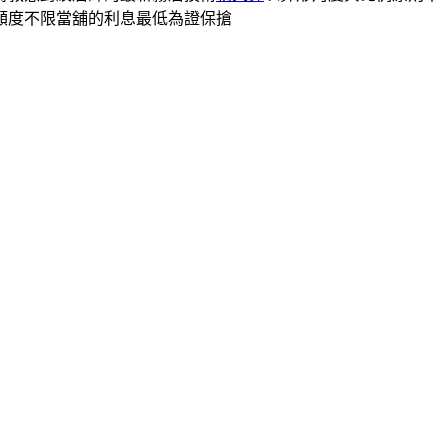
額度不限當舖的利息最低為證保搶