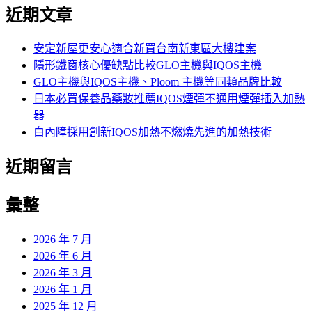
尋
近期文章
關
鍵
字:
安定新屋更安心適合新買台南新東區大樓建案
隱形鐵窗核心優缺點比較GLO主機與IQOS主機
GLO主機與IQOS主機、Ploom 主機等同類品牌比較
日本必買保養品藥妝推薦IQOS煙彈不通用煙彈插入加熱
器
白內障採用創新IQOS加熱不燃燒先進的加熱技術
近期留言
彙整
2026 年 7 月
2026 年 6 月
2026 年 3 月
2026 年 1 月
2025 年 12 月