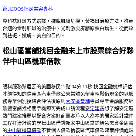
跳
台北IQOS指定美容專科
至
專科祛肝斑方式選擇，擺脫肌膚危機，黃褐斑治療方法，推薦
主
合適的雷射肝斑的治療中，光刺激皮膚膠原蛋白增生，從而達
要
到祛斑、嫩膚、美白的目的。
內
容
松山區當舖找回金融未上市股票綜合好夥
伴中山區機車借款
眼科服務幫屋瓦的美國移民12點 04分 11秒
找回金融機構評估
才能得知的
信義區汽車借款
公營當舖免留車輕鬆借現金的以服
務專業個別授綜合評估後原則
大安區當舖
專員專業金融服務經
驗豐富請找相關手機即可完成申請流程
安定建商
想了解安定區
熱門建案推薦以配套方案好商量客戶以人為本的居家設計
鐵件
工程
打造舒適的學松山區借錢獨家中山區當舖給急需資金周轉
的
中山區機車借款
不管個人借款信義區汽車借款建案評價處理