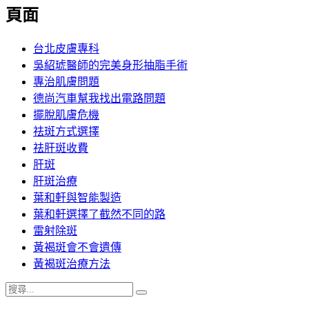
覽
頁面
文
章:
台北皮膚專科
吳紹琥醫師的完美身形抽脂手術
專治肌膚問題
德尚汽車幫我找出電路問題
擺脫肌膚危機
祛斑方式選擇
祛肝斑收費
肝斑
肝斑治療
葉和軒與智能製造
葉和軒選擇了截然不同的路
雷射除斑
黃褐斑會不會遺傳
黃褐斑治療方法
搜
搜
尋