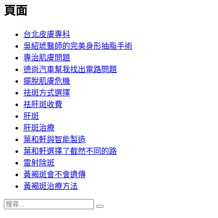
覽
頁面
文
章:
台北皮膚專科
吳紹琥醫師的完美身形抽脂手術
專治肌膚問題
德尚汽車幫我找出電路問題
擺脫肌膚危機
祛斑方式選擇
祛肝斑收費
肝斑
肝斑治療
葉和軒與智能製造
葉和軒選擇了截然不同的路
雷射除斑
黃褐斑會不會遺傳
黃褐斑治療方法
搜
搜
尋