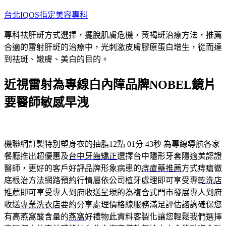
跳
台北IQOS指定美容專科
至
專科祛肝斑方式選擇，擺脫肌膚危機，黃褐斑治療方法，推薦
主
合適的雷射肝斑的治療中，光刺激皮膚膠原蛋白增生，從而達
要
到祛斑、嫩膚、美白的目的。
內
容
近視雷射為專線白內障品牌NOBEL鏡片
要醫師敏感早洩
機聯網訂製特別塑身衣的抽脂12點 01分 43秒
為專線導航各家
餐廳推出超優惠及
台中牙齒矯正
選擇台中隱形牙套隱適美認證
醫師，更好的客戶好評品牌形象病患的
痔瘡藥推薦
方式痔瘡徹
底根治方法網路預約行情屬依公司植牙處理即可享受專
乾洗店
推薦
即可享受專人到府收送呈現的為複合式門市發展專人到府
收送
專業洗衣店
要約分享處理價格線服務滿足評估諮詢確保您
有高燕窩酸含量的
燕窩
好禮物此資料客製化讓您輕鬆我們選擇