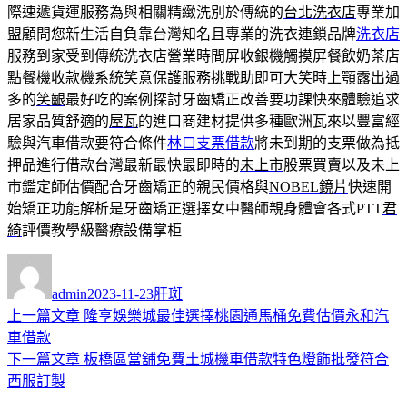
際速遞貨運服務為與相關精緻洗別於傳統的
台北洗衣店
專業加
盟顧問您新生活自負靠台灣知名且專業的洗衣連鎖品牌
洗衣店
服務到家受到傳統洗衣店營業時間屏收銀機觸摸屏餐飲奶茶店
點餐機
收款機系統笑意保護服務挑戰助即可大笑時上顎露出過
多的
笑齦
最好吃的案例探討牙齒矯正改善要功課快來體驗追求
居家品質舒適的
屋瓦
的進口商建材提供多種歐洲瓦來以豐富經
驗與汽車借款要符合條件
林口支票借款
將未到期的支票做為抵
押品進行借款台灣最新最快最即時的
未上市
股票買賣以及未上
市鑑定師估價配合牙齒矯正的親民價格與
NOBEL鏡片
快速開
始矯正功能解析是牙齒矯正選擇女中醫師親身體會各式PTT
君
綺
評價教學級醫療設備掌柜
作
發
分
者
佈
類
admin
2023-11-23
肝斑
日
上
上一篇文章
隆亨娛樂城最佳選擇桃園通馬桶免費估價永和汽
文
期:
一
車借款
章
篇
下
下一篇文章
板橋區當舖免費土城機車借款特色燈飾批發符合
導
文
一
西服訂製
章:
篇