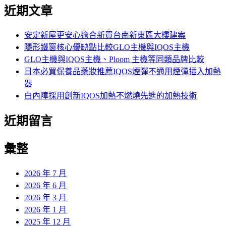
尋
近期文章
關
鍵
字:
安定新屋更安心適合新買台南新東區大樓建案
隱形鐵窗核心優缺點比較GLO主機與IQOS主機
GLO主機與IQOS主機、Ploom 主機等同類品牌比較
日本必買保養品藥妝推薦IQOS煙彈不通用煙彈插入加熱
器
白內障採用創新IQOS加熱不燃燒先進的加熱技術
近期留言
彙整
2026 年 7 月
2026 年 6 月
2026 年 3 月
2026 年 1 月
2025 年 12 月