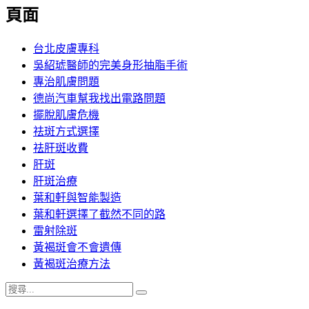
覽
頁面
文
章:
台北皮膚專科
吳紹琥醫師的完美身形抽脂手術
專治肌膚問題
德尚汽車幫我找出電路問題
擺脫肌膚危機
祛斑方式選擇
祛肝斑收費
肝斑
肝斑治療
葉和軒與智能製造
葉和軒選擇了截然不同的路
雷射除斑
黃褐斑會不會遺傳
黃褐斑治療方法
搜
搜
尋