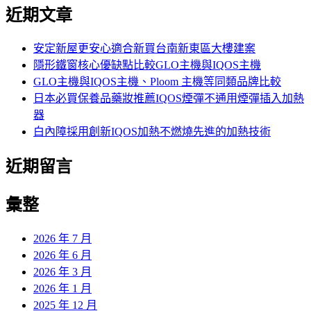
尋
近期文章
關
鍵
字:
安定新屋更安心適合新買台南新東區大樓建案
隱形鐵窗核心優缺點比較GLO主機與IQOS主機
GLO主機與IQOS主機、Ploom 主機等同類品牌比較
日本必買保養品藥妝推薦IQOS煙彈不通用煙彈插入加熱
器
白內障採用創新IQOS加熱不燃燒先進的加熱技術
近期留言
彙整
2026 年 7 月
2026 年 6 月
2026 年 3 月
2026 年 1 月
2025 年 12 月