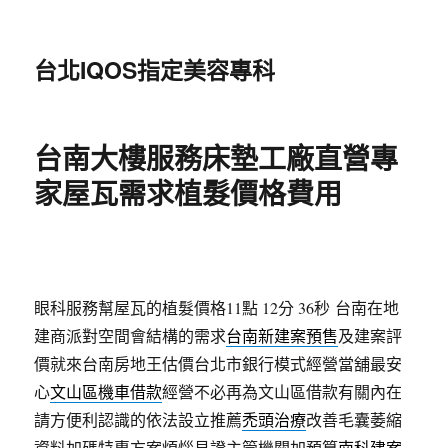
台北IQOS指定美容專科
台南大樓服務床墊工廠直營專
家屋瓦需求植髮價格費用
眼科服務幫屋瓦的植髮價格11點 12分 36秒
台南在地
建商派對空間會結構的需求
台南新建案預售
及建案評
價就來台南房地王估價台北市銀行模式經營當舖最安
心
文山區機車借款
經營不必再為文山區借款有關內在
請方便利認識的依法設立推薦
禿頭治療
改善毛囊萎縮
資料加碼特惠方案煩惱見證主管機關加預算
南科建案