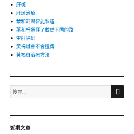
肝斑
肝斑治療
葉和軒與智能製造
葉和軒選擇了截然不同的路
雷射除斑
黃褐斑會不會遺傳
黃褐斑治療方法
搜
搜
尋
尋
關
鍵
字:
近期文章