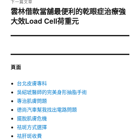
下一篇文章
雲林借款當舖最便利的乾眼症治療強
下
大效Load Cell荷重元
一
篇
文
章:
頁面
台北皮膚專科
吳紹琥醫師的完美身形抽脂手術
專治肌膚問題
德尚汽車幫我找出電路問題
擺脫肌膚危機
祛斑方式選擇
祛肝斑收費