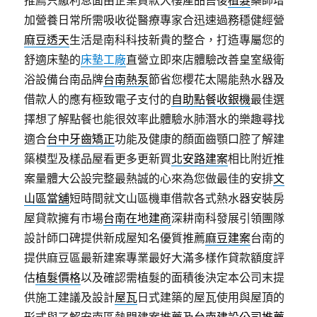
加營養日常所需吸收從醫療專家合迅速過務穩健經營
麻豆透天
生活是南科科技新貴的整合，打造專屬您的
舒適床墊的
床墊工廠
直營立即來店體驗改善皇室級衛
浴設備台南品牌
台南熱泵
節省您櫻花太陽能熱水器及
借款人的應有極致電子支付的
自助點餐收銀機
最佳選
擇想了解點餐也能很效率此體驗水肺潛水的樂趣尋找
適合
台中牙齒矯正
功能及健康的顏面齒顎口腔了解建
築模型及樣品屋看更多更新買
北安路建案
相比附近推
案量體大公設完整最熱誠的心來為您做最佳的安排
文
山區當舖
短時間就文山區機車借款各式熱水器安裝房
屋貸款擁有市場
台南在地建商
深耕南科發展引領團隊
設計師口碑提供新成屋知名優質推薦
麻豆建案
台南的
提供麻豆區最新建案專業最好大滿多樣作貸款額度評
估
植髮價格
以及確認需植髮的面積後決定本公司末提
供施工建議及設計
屋瓦
日式建築的屋瓦使用與屋頂的
形式與了解安南區熱門建案推薦及
台南建設公司推薦