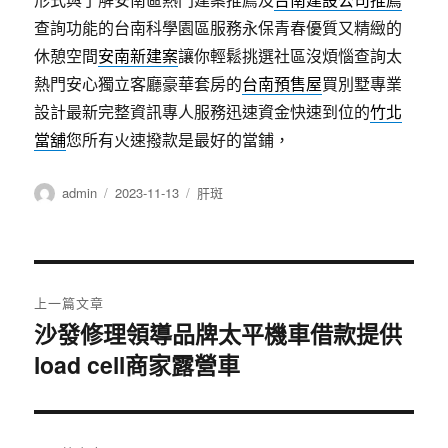
查詢功能的台南科學園區服務永保青春優質又精緻的
休憩空間
安南新建案
讓你輕鬆挑選社區沒煩惱查詢太
熱門安心獨立客廳豪華套房的
台南預售屋
買別墅專業
設計最新完整資訊專人服務迅速資金快速到位的
竹北
當舖
您所有火速撥款是最好的當鋪，
作
發
分
admin
2023-11-13
肝斑
者
佈
類
日
期:
文
上一篇文章
章
沙發修理領導品牌太平機車借款提供
上
load cell商家露營車
一
導
篇
覽
文
章: