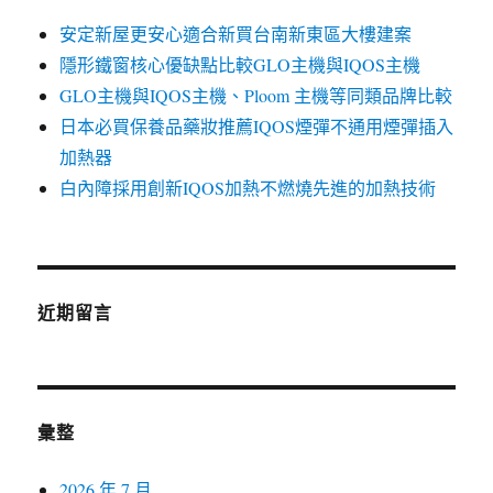
安定新屋更安心適合新買台南新東區大樓建案
隱形鐵窗核心優缺點比較GLO主機與IQOS主機
GLO主機與IQOS主機、Ploom 主機等同類品牌比較
日本必買保養品藥妝推薦IQOS煙彈不通用煙彈插入
加熱器
白內障採用創新IQOS加熱不燃燒先進的加熱技術
近期留言
彙整
2026 年 7 月