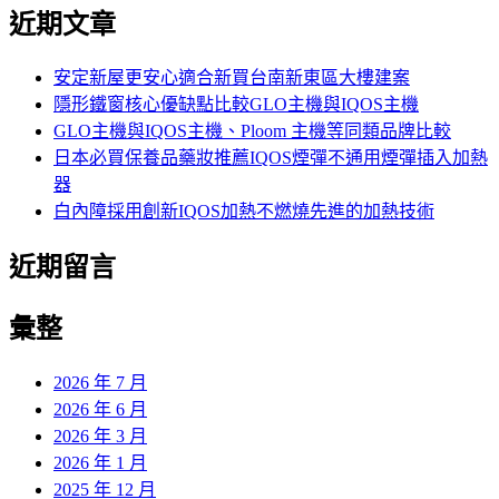
尋
近期文章
關
鍵
字:
安定新屋更安心適合新買台南新東區大樓建案
隱形鐵窗核心優缺點比較GLO主機與IQOS主機
GLO主機與IQOS主機、Ploom 主機等同類品牌比較
日本必買保養品藥妝推薦IQOS煙彈不通用煙彈插入加熱
器
白內障採用創新IQOS加熱不燃燒先進的加熱技術
近期留言
彙整
2026 年 7 月
2026 年 6 月
2026 年 3 月
2026 年 1 月
2025 年 12 月