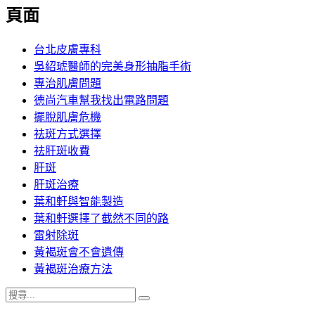
覽
頁面
文
章:
台北皮膚專科
吳紹琥醫師的完美身形抽脂手術
專治肌膚問題
德尚汽車幫我找出電路問題
擺脫肌膚危機
祛斑方式選擇
祛肝斑收費
肝斑
肝斑治療
葉和軒與智能製造
葉和軒選擇了截然不同的路
雷射除斑
黃褐斑會不會遺傳
黃褐斑治療方法
搜
搜
尋