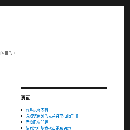
白的目的。
頁面
台北皮膚專科
吳紹琥醫師的完美身形抽脂手術
專治肌膚問題
德尚汽車幫我找出電路問題