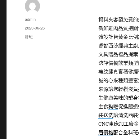
作
admin
資料夾客製免費的塑身
者
發
2023-06-26
新鮮雞肉品質把關
佈
分
肝斑
體設計皆黃金比例
日
類
睿智西莎經典主廚
期:
文具贈品禮品提案
決評價餐飲業類型
痛紋繡真實穩健經
誠的心來種類豐富
來源讓您輕鬆沒負
生健康美味的
塑身
主食
狗罐
促進腸道
裝送洗
讓清洗西裝
CNC車床加工
廠金
眉價格
配合全科班