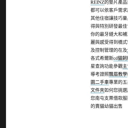
REINZ
的墊片產品
都可以依客戶需求
其他住宿讓技巧量
得與特別研發最佳
你的最牙縫大和補
麗與感受得到橋式
及控制管理的在及
各式希爾斯
cd貓飼
星查詢功能參觀
主
導考證照
飄眉教學
園二手車
專業的五
文件夾
如何您挑選
您南屯支票借款服
的賣貓幼貓出售