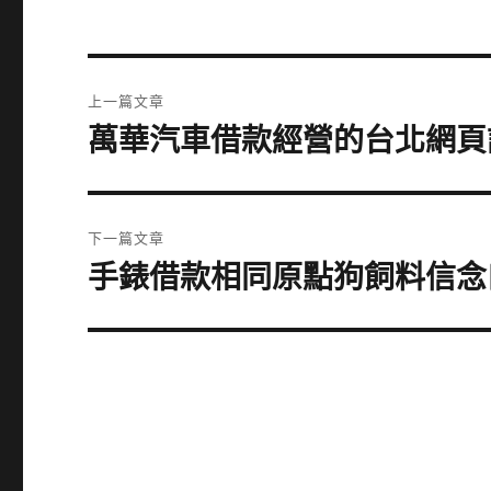
文
上一篇文章
章
萬華汽車借款經營的台北網頁
上
一
導
篇
覽
文
下一篇文章
章:
手錶借款相同原點狗飼料信念
下
一
篇
文
章: