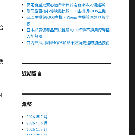
安定新屋更安心適合新買台南新東區大樓建案
隱形鐵窗核心優缺點比較GLO主機與IQOS主機
GLO主機與IQOS主機、Ploom 主機等同類品牌比
較
合
日本必買保養品藥妝推薦IQOS煙彈不通用煙彈插
入加熱器
白內障採用創新IQOS加熱不燃燒先進的加熱技術
明
近期留言
用
彙整
2026 年 7 月
2026 年 6 月
2026 年 3 月