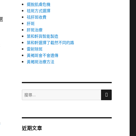
擺脫肌膚危機
祛斑方式選擇
祛肝斑收費
選
肝斑
肝斑治療
葉和軒與智能製造
葉和軒選擇了截然不同的路
是
雷射除斑
黃褐斑會不會遺傳
黃褐斑治療方法
搜
搜
尋
尋
關
鍵
字:
飄
近期文章