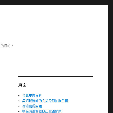
白的目的。
頁面
台北皮膚專科
吳紹琥醫師的完美身形抽脂手術
專治肌膚問題
德尚汽車幫我找出電路問題