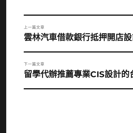
文
上一篇文章
章
雲林汽車借款銀行抵押開店設
上
一
導
篇
覽
文
下一篇文章
章:
留學代辦推薦專業CIS設計
下
一
篇
文
章: