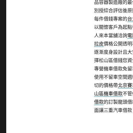
品容器製造廠的最
別授綜合評估後原
每件借錢專案的
台
以關懷客戶為起點譽
人來本當舖洽詢
電
拉皮
價格公開透明
逐漸度身設計且大
擇松山區借錢您資
專營機車借款免留
使用不留車空間週
切的價格帶
北京賽
山區機車借款
不管
借款
的訂製龍頭借
面讓三重汽車借款