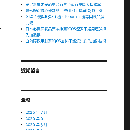
安定新屋更安心適合新買台南新東區大樓建案
隱形鐵窗核心優缺點比較GLO主機與IQOS主機
GLO主機與IQOS主機、Ploom 主機等同類品牌
比較
的
日本必買保養品藥妝推薦IQOS煙彈不通用煙彈插
入加熱器
白內障採用創新IQOS加熱不燃燒先進的加熱技術
近期留言
彙整
2026 年 7 月
2026 年 6 月
2026 年 3 月