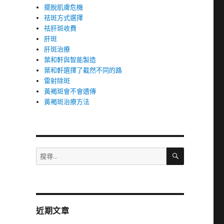
擺脫肌膚危機
祛斑方式選擇
祛肝斑收費
肝斑
肝斑治療
葉和軒與智能製造
葉和軒選擇了截然不同的路
雷射除斑
黃褐斑會不會遺傳
黃褐斑治療方法
搜
搜
尋
尋
關
鍵
字:
近期文章