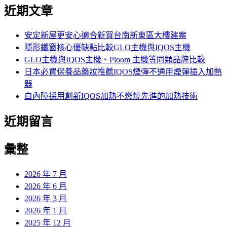
尋
近期文章
關
鍵
字:
安定新屋更安心適合新買台南新東區大樓建案
隱形鐵窗核心優缺點比較GLO主機與IQOS主機
GLO主機與IQOS主機、Ploom 主機等同類品牌比較
日本必買保養品藥妝推薦IQOS煙彈不通用煙彈插入加熱
器
白內障採用創新IQOS加熱不燃燒先進的加熱技術
近期留言
彙整
2026 年 7 月
2026 年 6 月
2026 年 3 月
2026 年 1 月
2025 年 12 月