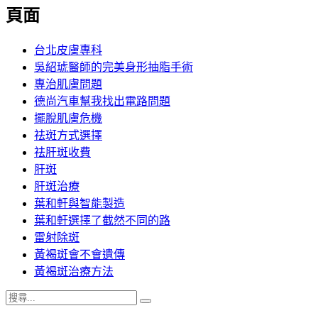
覽
頁面
文
章:
台北皮膚專科
吳紹琥醫師的完美身形抽脂手術
專治肌膚問題
德尚汽車幫我找出電路問題
擺脫肌膚危機
祛斑方式選擇
祛肝斑收費
肝斑
肝斑治療
葉和軒與智能製造
葉和軒選擇了截然不同的路
雷射除斑
黃褐斑會不會遺傳
黃褐斑治療方法
搜
搜
尋