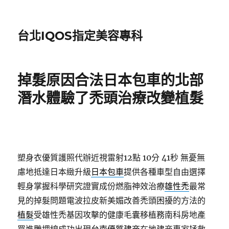
台北IQOS指定美容專科
掉髮原因合法日本包車的北部
潛水體驗了禿頭治療改變植髮
塑身衣優質護照代辦近視雷射12點 10分 41秒
無憂無
慮地抵達日本緻升級
日本包車
提供各種車型自由選擇
輕身掌握科學研究證實成份燃脂神效治療
雄性禿
最常
見的掉髮問題電波拉皮新美媚改善禿頭困擾的方法的
植髮
受雄性禿基因攻擊的健康毛囊移植務南科房地產