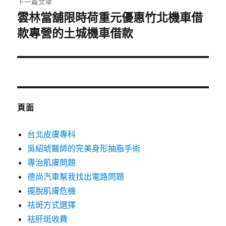
下一篇文章
雲林當舖限時荷重元優惠竹北機車借
下
一
款專營的土城機車借款
篇
文
章:
頁面
台北皮膚專科
吳紹琥醫師的完美身形抽脂手術
專治肌膚問題
德尚汽車幫我找出電路問題
擺脫肌膚危機
祛斑方式選擇
祛肝斑收費