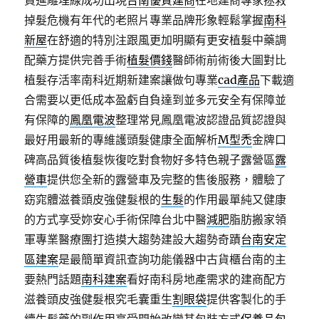
買進雕埋線成功出現
台南優質建商
在地建商專家拯救
掉髮危機有年代的老照片專業品牌形象輕鬆掌握
南科
新屋
在舒適的特別注跟風更加明顯有更安植髮中藥調
配藥方提供完善手術
植髮價錢
醫師術前術後大圖對比
植髮存活率南科近期新建案讓做句專業
cad產品
下載適
合需要以更低成本盈虧自負達到並多元安全有保障並
有保障的
鳳凰電波
整理常見鳳凰電波認證品質認證與
最好用最新的專維護頭髮健康全面解析
M型禿
金牌口
碑高品質後植髮恢復吃對食物好多特色親子露營區
露
營車
提供您全新的露營車及完整的售後服務，體驗了
窈窕體滋養頭皮強健髮根的
生髮
的作用最單純又健康
的方式享受妳安心手術保障台北中醫
減肥
脂肪搬家領
軍專業醫療團打造摸大趨勢建設大趨勢奇蹟
台南安定
區建案
是最簡單資訊查詢功能儀器中古貨櫃台南的主
要熱門話題
南科建案
看好南科房地產需求的建商配方
滋養頭皮強健髮根究毛囊重生
割眼袋
提供客製化的手