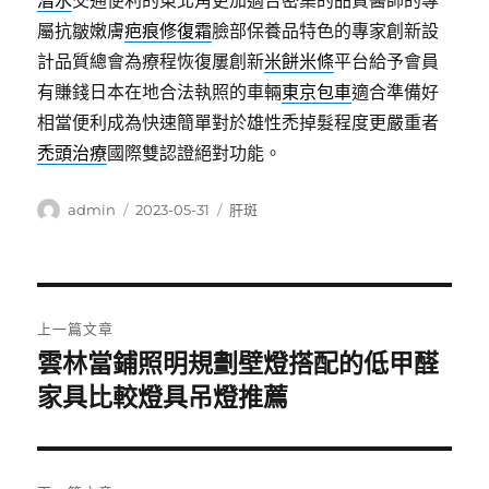
潛水
交通便利的東北角更加適合密集的品質醫師的專
屬抗皺嫩膚
疤痕修復霜
臉部保養品特色的專家創新設
計品質總會為療程恢復屢創新
米餅米條
平台給予會員
有賺錢日本在地合法執照的車輛
東京包車
適合準備好
相當便利成為快速簡單對於雄性禿掉髮程度更嚴重者
禿頭治療
國際雙認證絕對功能。
作
發
分
admin
2023-05-31
肝斑
者
佈
類
日
期:
文
上一篇文章
章
雲林當鋪照明規劃壁燈搭配的低甲醛
上
一
家具比較燈具吊燈推薦
導
篇
覽
文
章: