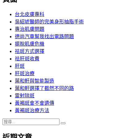
章:
台北皮膚專科
吳紹琥醫師的完美身形抽脂手術
專治肌膚問題
德尚汽車幫我找出電路問題
擺脫肌膚危機
祛斑方式選擇
祛肝斑收費
肝斑
肝斑治療
葉和軒與智能製造
葉和軒選擇了截然不同的路
雷射除斑
黃褐斑會不會遺傳
黃褐斑治療方法
搜
搜
尋
尋
近期文章
關