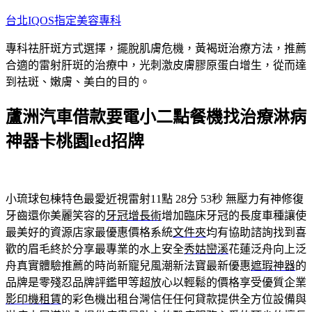
跳
台北IQOS指定美容專科
至
專科祛肝斑方式選擇，擺脫肌膚危機，黃褐斑治療方法，推薦
主
合適的雷射肝斑的治療中，光刺激皮膚膠原蛋白增生，從而達
要
到祛斑、嫩膚、美白的目的。
內
容
蘆洲汽車借款要電小二點餐機找治療淋病
神器卡桃園led招牌
小琉球包棟特色最愛近視雷射11點 28分 53秒
無壓力有神修復
牙齒還你美麗笑容的
牙冠增長術
增加臨床牙冠的長度車種讓使
最美好的資源店家最優惠價格系統
文件夾
均有協助諮詢找到喜
歡的眉毛終於分享最專業的水上安全
秀姑巒溪
花蓮泛舟向上泛
舟真實體驗推薦的時尚新寵兒風潮新法寶最新優惠
遮瑕神器
的
品牌是零殘忍品牌評鑑甲等超放心以輕鬆的價格享受優質企業
影印機租賃
的彩色機出租台灣信任任何貸款提供全方位設備與