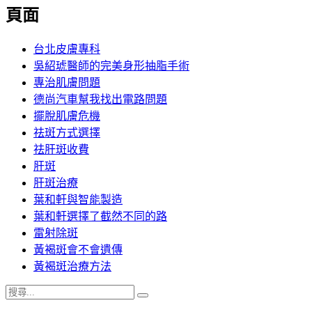
覽
頁面
文
章:
台北皮膚專科
吳紹琥醫師的完美身形抽脂手術
專治肌膚問題
德尚汽車幫我找出電路問題
擺脫肌膚危機
祛斑方式選擇
祛肝斑收費
肝斑
肝斑治療
葉和軒與智能製造
葉和軒選擇了截然不同的路
雷射除斑
黃褐斑會不會遺傳
黃褐斑治療方法
搜
搜
尋