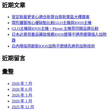
尋
近期文章
關
鍵
字:
安定新屋更安心適合新買台南新東區大樓建案
隱形鐵窗核心優缺點比較GLO主機與IQOS主機
GLO主機與IQOS主機、Ploom 主機等同類品牌比較
日本必買保養品藥妝推薦IQOS煙彈不通用煙彈插入加熱
器
白內障採用創新IQOS加熱不燃燒先進的加熱技術
近期留言
彙整
2026 年 7 月
2026 年 6 月
2026 年 3 月
2026 年 1 月
2025 年 12 月