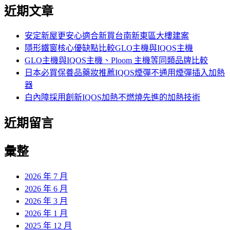
尋
近期文章
關
鍵
字:
安定新屋更安心適合新買台南新東區大樓建案
隱形鐵窗核心優缺點比較GLO主機與IQOS主機
GLO主機與IQOS主機、Ploom 主機等同類品牌比較
日本必買保養品藥妝推薦IQOS煙彈不通用煙彈插入加熱
器
白內障採用創新IQOS加熱不燃燒先進的加熱技術
近期留言
彙整
2026 年 7 月
2026 年 6 月
2026 年 3 月
2026 年 1 月
2025 年 12 月