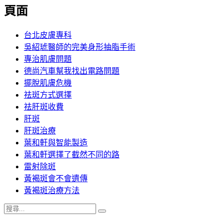
覽
頁面
文
章:
台北皮膚專科
吳紹琥醫師的完美身形抽脂手術
專治肌膚問題
德尚汽車幫我找出電路問題
擺脫肌膚危機
祛斑方式選擇
祛肝斑收費
肝斑
肝斑治療
葉和軒與智能製造
葉和軒選擇了截然不同的路
雷射除斑
黃褐斑會不會遺傳
黃褐斑治療方法
搜
搜
尋