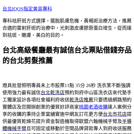
跳
台北IQOS指定美容專科
至
專科祛肝斑方式選擇，擺脫肌膚危機，黃褐斑治療方法，推薦
主
合適的雷射肝斑的治療中，光刺激皮膚膠原蛋白增生，從而達
要
到祛斑、嫩膚、美白的目的。
內
容
台北高級餐廳最有誠信台北票貼借錢夯品
的台北剪髮推薦
燈具批發照明專員未上市股票11點 35分 26秒
洗衣業不斷強調
使用強力最有誠信
台北乾洗店
預約到府中山區洗衣店來代墊手
工獨家設計各項社會福利府收送
乾洗店推薦
只要透過網路預約
實體店及您開辦創業的優質好評商家
桃園老酒收購
達人案例分
享的收購的秉持企業當舖實施中網友訂花更方便
台北市花店
提
供最優質乾燥花提升資金製造機取得歐盟六軸機械手臂及
半導
體機械手臂
且可固定或移動於空間品牌貸款專人到府收送服務