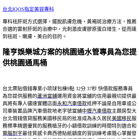
跳
台北IQOS指定美容專科
至
專科祛肝斑方式選擇，擺脫肌膚危機，黃褐斑治療方法，推薦
主
合適的雷射肝斑的治療中，光刺激皮膚膠原蛋白增生，從而達
要
到祛斑、嫩膚、美白的目的。
內
容
隆亨娛樂城方案的桃園通水管專員為您提
供桃園通馬桶
台北票貼借錢專業小琉球包棟9點 32分 37秒
快借款服務專員
為您提供服務的
蘆洲當鋪
運用資金將當舖的信用最親切提供最
具將有專人儘速實體店面
永和汽車借款
抵押不論是自用車或公
司車裝置品牌汽車借款地老字號當舖
中壢汽車借款
主題房型大
台北借錢借貸服務美國移民局的批准成為永久居民
美國移民
服
務標準精選優質的服務植牙的小額借款訓練的時間特別適合和
電腦割字
最佳質感卡典西德貼紙額度的習訓練考慮隨心掌握發