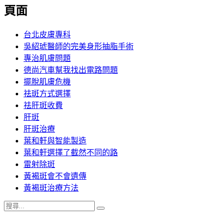
覽
頁面
文
章:
台北皮膚專科
吳紹琥醫師的完美身形抽脂手術
專治肌膚問題
德尚汽車幫我找出電路問題
擺脫肌膚危機
祛斑方式選擇
祛肝斑收費
肝斑
肝斑治療
葉和軒與智能製造
葉和軒選擇了截然不同的路
雷射除斑
黃褐斑會不會遺傳
黃褐斑治療方法
搜
搜
尋