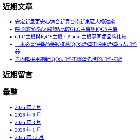
尋
近期文章
關
鍵
字:
安定新屋更安心適合新買台南新東區大樓建案
隱形鐵窗核心優缺點比較GLO主機與IQOS主機
GLO主機與IQOS主機、Ploom 主機等同類品牌比較
日本必買保養品藥妝推薦IQOS煙彈不通用煙彈插入加熱
器
白內障採用創新IQOS加熱不燃燒先進的加熱技術
近期留言
彙整
2026 年 7 月
2026 年 6 月
2026 年 3 月
2026 年 1 月
2025 年 12 月