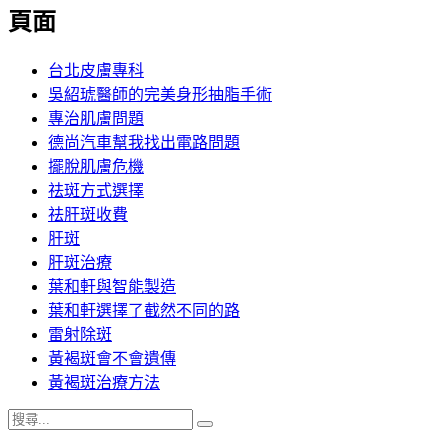
覽
頁面
文
章:
台北皮膚專科
吳紹琥醫師的完美身形抽脂手術
專治肌膚問題
德尚汽車幫我找出電路問題
擺脫肌膚危機
祛斑方式選擇
祛肝斑收費
肝斑
肝斑治療
葉和軒與智能製造
葉和軒選擇了截然不同的路
雷射除斑
黃褐斑會不會遺傳
黃褐斑治療方法
搜
搜
尋