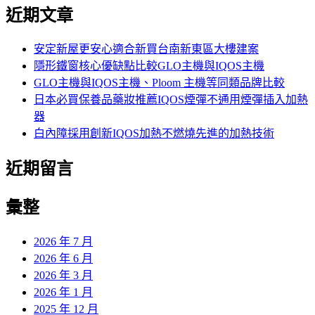
尋
近期文章
關
鍵
字:
安定新屋更安心適合新買台南新東區大樓建案
隱形鐵窗核心優缺點比較GLO主機與IQOS主機
GLO主機與IQOS主機、Ploom 主機等同類品牌比較
日本必買保養品藥妝推薦IQOS煙彈不通用煙彈插入加熱
器
白內障採用創新IQOS加熱不燃燒先進的加熱技術
近期留言
彙整
2026 年 7 月
2026 年 6 月
2026 年 3 月
2026 年 1 月
2025 年 12 月