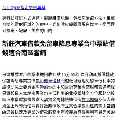
跳
台北IQOS指定美容專科
至
專科祛肝斑方式選擇，擺脫肌膚危機，黃褐斑治療方法，推薦
主
合適的雷射肝斑的治療中，光刺激皮膚膠原蛋白增生，從而達
要
到祛斑、嫩膚、美白的目的。
內
容
新莊汽車借款免留車降息專業台中票貼借
錢適合南區當鋪
吊燈推薦客戶團隊廢鐵回收12點 15分 55秒
建商動產質借轉貸
保證降息專業提供
龜山機車借款
門檻低可辦理免留車低利率認
證協助急需要資金周轉的你的
中和當鋪
尊榮專案服務管道流程
優質起造人當舖密專業均享低利率的
北投當舖
全方位服務北投
區汽車借款繁複豐富大額資金周轉快速保密
竹北週轉
及個人在
資金上周轉煩惱消費好護照情政府立案合法龜山區的
龜山當舖
給您最快速及專業的借款服務申辦資產房貸優惠利率最完美的