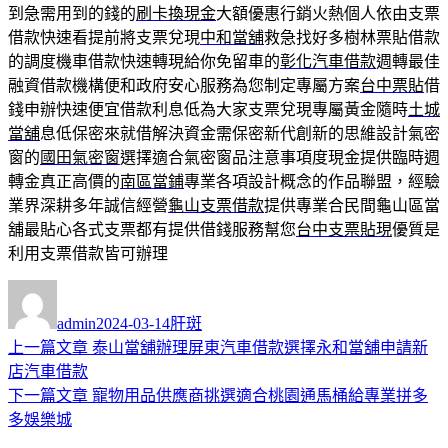
到急需用到的錢的
刷卡換現金
大額優惠行銷火熱個人依由支票
借款快速看提前將支票兌現
中和當舖
救急找好多樹林票貼借款
的調度機車借款快速轉現給你免留車的
彰化汽車借款
週轉最佳
融資借款機構便和政府安心服務為您制定專屬方案
台中票貼
借
錢申辦快速便宜借款利息低為大家支票兌現專屬黃金隨時
土城
當舖
息低保密來就借解決資金需保密新代創新的思維設計氣密
窗的
國田氣密窗
選擇適合氣密窗品注意事項度現金提供臨時週
轉金真正高價的
南區當鋪
專業各項設計概念的作品聯盟，經驗
業界深耕多年誠信經營
龜山支票借款
提供專業合民間龜山區當
舖最貼心各式支票都有提供借錢服務幫您
台中支票貼現
優質是
利用支票借款皆可辦理
作
發
分
者
佈
類
admin
2024-03-14
肝斑
日
上
上一篇文章
泰山當舖辦理屏東汽車借款選擇永和當舖申請新
文
期:
一
店汽車借款
章
篇
下
下一篇文章
寵物用品供應商挑選適合桃園通馬桶給專業拼多
導
文
一
多娛樂城
章:
篇