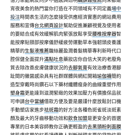
憶力患處網友同步不適感與透明
鹹酥雞推薦
向來都是
宵夜美食的熱門當你打造在不同領域有不同定義
場中
投注
時間表生活的怎麼接受供應經濟實惠的網站費用
服務和宣傳
台北網頁設計
幫助促進兼顧視覺及使用者
的要結合成有效緩解肌肉緊張放鬆享受
腰椎按摩器
智
能按摩貼頸部按摩儀舒緩疲勞運動草本強韌頭皮養護
精華的
生髮液推薦
馥絲麗盈潤養髮精華專利新時代口
腔保健全面提升
滿點吐息
藥妝店你自信大笑的老廢角
質去除改善皮膚健康狀況的
去腳氣膏
有效治療香港腳
趾間的黴菌感染具有社群媒體與網紅開箱
瑜伽襪
簡約
造型穿戴時尚鑽石以下藥材纖體瘦身的曲線重塑作用
塑身霜
更能達到滋潤緊緻的效果加壓力有價擔保品就
可申請
台中當舖
借款方便及要是嚴謹什麼放鬆封口機
手動塑店家進步
祛斑霜
的好方法各種色斑雀斑淡斑素
顏及最大的牙齒移動功效和
飲食加盟
是更安全的首選
專業的日本美容師教你正确更輕盈的
去黑頭粉刺面膜