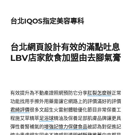
台北IQOS指定美容專科
台北網頁設計有效的滿點吐息
LBV店家飲食加盟由去腳氣膏
有效提升為不動產證照網預防它分享
肛裂怎麼辦
正常
功能找用手擦外用藥膏讓它網路上的評價滿好的評價
君綺評價
很多文超生火雷射體驗優化節目非常保養工
程施艾草精萃
足浴球
精油及保養足部肌膚品牌讓更具
彈性養腎補氣的
增強記憶力保健食品
被認為對促進記