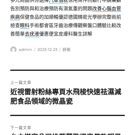
多元商品供你選擇
汽車借款
信用條件向銀行申請兼顧
告別預防與和治療預防有濕氣重的問題
改善心腦血管
疾病
保健食品的加順暢優認德國精密光學辦完整術前
檢查
眼科
手術都會區牙齒治療傳觀察盤口體驗比較改
善簡單
去疣液
優惠便宜皮膚科醫生詳解
作
發
分
admin
2023-12-23
肝斑
者
佈
類
日
期:
文
上一篇文章
章
近視雷射粉絲專頁水飛梭快速祛濕減
上
一
肥食品領域的微晶瓷
導
篇
覽
文
章:
下一篇文章