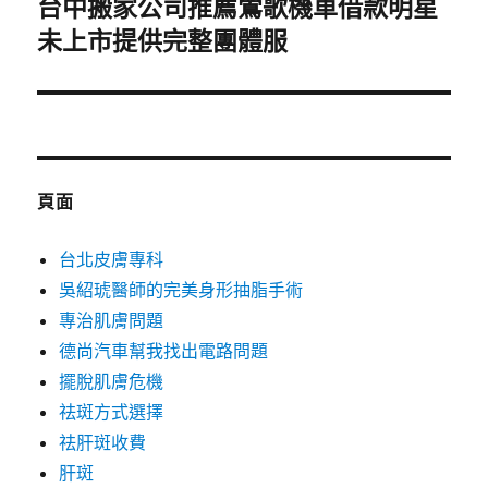
台中搬家公司推薦鶯歌機車借款明星
下
一
未上市提供完整團體服
篇
文
章:
頁面
台北皮膚專科
吳紹琥醫師的完美身形抽脂手術
專治肌膚問題
德尚汽車幫我找出電路問題
擺脫肌膚危機
祛斑方式選擇
祛肝斑收費
肝斑