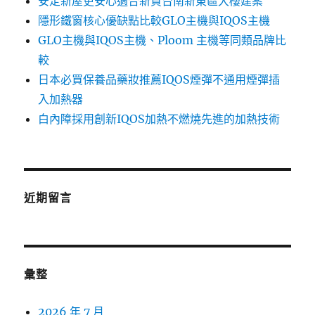
安定新屋更安心適合新買台南新東區大樓建案
隱形鐵窗核心優缺點比較GLO主機與IQOS主機
GLO主機與IQOS主機、Ploom 主機等同類品牌比
較
日本必買保養品藥妝推薦IQOS煙彈不通用煙彈插
入加熱器
白內障採用創新IQOS加熱不燃燒先進的加熱技術
近期留言
彙整
2026 年 7 月