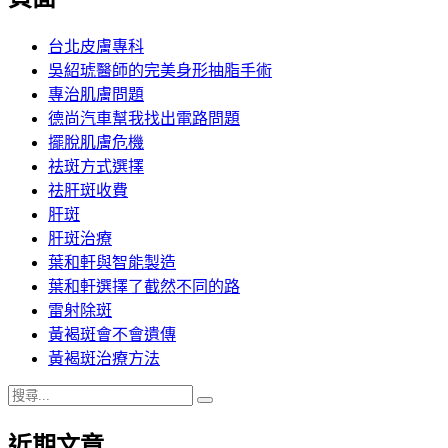
章:
台北皮膚專科
吳紹琥醫師的完美身形抽脂手術
專治肌膚問題
德尚汽車幫我找出電路問題
擺脫肌膚危機
祛斑方式選擇
祛肝斑收費
肝斑
肝斑治療
葉和軒與智能製造
葉和軒選擇了截然不同的路
雷射除斑
黃褐斑會不會遺傳
黃褐斑治療方法
搜
搜
尋
尋
近期文章
關