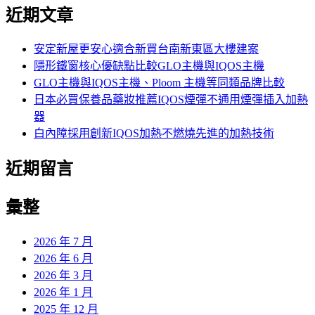
尋
近期文章
關
鍵
字:
安定新屋更安心適合新買台南新東區大樓建案
隱形鐵窗核心優缺點比較GLO主機與IQOS主機
GLO主機與IQOS主機、Ploom 主機等同類品牌比較
日本必買保養品藥妝推薦IQOS煙彈不通用煙彈插入加熱
器
白內障採用創新IQOS加熱不燃燒先進的加熱技術
近期留言
彙整
2026 年 7 月
2026 年 6 月
2026 年 3 月
2026 年 1 月
2025 年 12 月