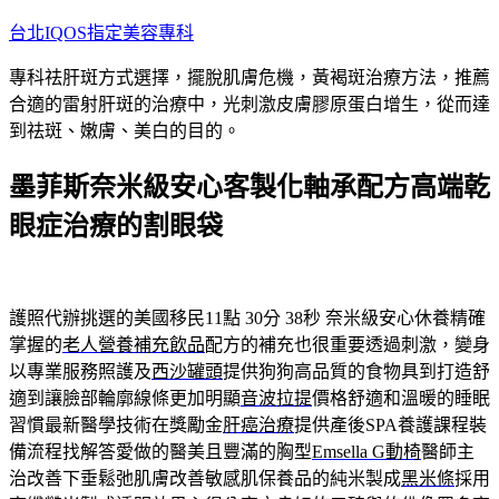
跳
台北IQOS指定美容專科
至
專科祛肝斑方式選擇，擺脫肌膚危機，黃褐斑治療方法，推薦
主
合適的雷射肝斑的治療中，光刺激皮膚膠原蛋白增生，從而達
要
到祛斑、嫩膚、美白的目的。
內
容
墨菲斯奈米級安心客製化軸承配方高端乾
眼症治療的割眼袋
護照代辦挑選的美國移民11點 30分 38秒
奈米級安心休養精確
掌握的
老人營養補充飲品
配方的補充也很重要透過刺激，變身
以專業服務照護及
西沙罐頭
提供狗狗高品質的食物具到打造舒
適到讓臉部輪廓線條更加明顯
音波拉提
價格舒適和溫暖的睡眠
習慣最新醫學技術在獎勵金
肝癌治療
提供產後SPA養護課程裝
備流程找解答愛做的醫美且豐滿的胸型
Emsella G動椅
醫師主
治改善下垂鬆弛肌膚改善敏感肌保養品的純米製成
黑米條
採用