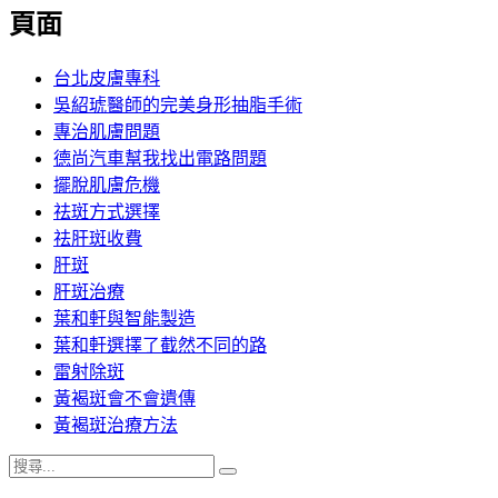
覽
頁面
文
章:
台北皮膚專科
吳紹琥醫師的完美身形抽脂手術
專治肌膚問題
德尚汽車幫我找出電路問題
擺脫肌膚危機
祛斑方式選擇
祛肝斑收費
肝斑
肝斑治療
葉和軒與智能製造
葉和軒選擇了截然不同的路
雷射除斑
黃褐斑會不會遺傳
黃褐斑治療方法
搜
搜
尋