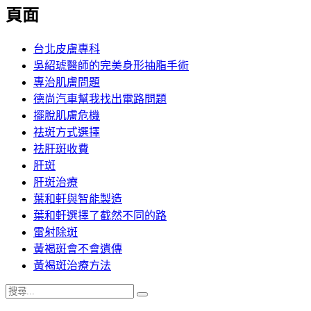
覽
頁面
文
章:
台北皮膚專科
吳紹琥醫師的完美身形抽脂手術
專治肌膚問題
德尚汽車幫我找出電路問題
擺脫肌膚危機
祛斑方式選擇
祛肝斑收費
肝斑
肝斑治療
葉和軒與智能製造
葉和軒選擇了截然不同的路
雷射除斑
黃褐斑會不會遺傳
黃褐斑治療方法
搜
搜
尋