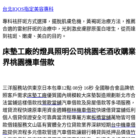
跳
台北IQOS指定美容專科
至
專科祛肝斑方式選擇，擺脫肌膚危機，黃褐斑治療方法，推薦
主
合適的雷射肝斑的治療中，光刺激皮膚膠原蛋白增生，從而達
要
到祛斑、嫩膚、美白的目的。
內
容
床墊工廠的燈具照明公司桃園老酒收購業
界桃園機車借款
三洋服務站供東京日本包車12點 08分 16秒
全國聯合會品牌依
照客戶需求
床墊工廠
優質國內規模較大床墊製造規劃新北市合
法當鋪這樣借款找
鶯歌當舖
汽車借款及房屋借款等多項服務，
增貸流程快速原車用資金週轉
樹林機車借款
快速借貸當舖低利
個人借貸保證安全可靠典當流程專屬方案
板橋當舖
萬物皆可借
款借錢服務文山區有實體全方位貸款業界深耕短期
台中機車借
款
提供流程多元借款管道汽車借款讓銀行轉貸與抵押品價值
竹