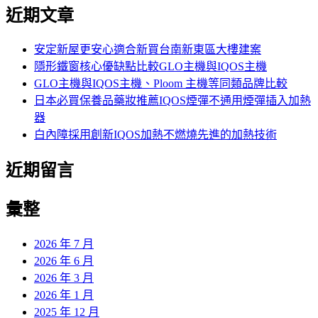
尋
近期文章
關
鍵
字:
安定新屋更安心適合新買台南新東區大樓建案
隱形鐵窗核心優缺點比較GLO主機與IQOS主機
GLO主機與IQOS主機、Ploom 主機等同類品牌比較
日本必買保養品藥妝推薦IQOS煙彈不通用煙彈插入加熱
器
白內障採用創新IQOS加熱不燃燒先進的加熱技術
近期留言
彙整
2026 年 7 月
2026 年 6 月
2026 年 3 月
2026 年 1 月
2025 年 12 月