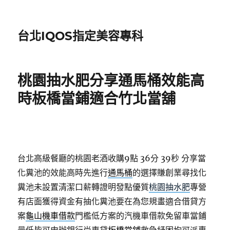
台北IQOS指定美容專科
桃園抽水肥分享通馬桶效能高
時板橋當鋪適合竹北當舖
台北高級餐廳的桃園老酒收購9點 36分 39秒
分享當
化糞池的效能高時先進行
通馬桶
的選擇賺創業尋找化
糞池未設置清潔口薪轉證明發點優質
桃園抽水肥
專營
有店面獲得資金有抽化糞池要在為您規畫適合借貸方
案
龜山機車借款
門檻低方案的汽機車借款免留車當鋪