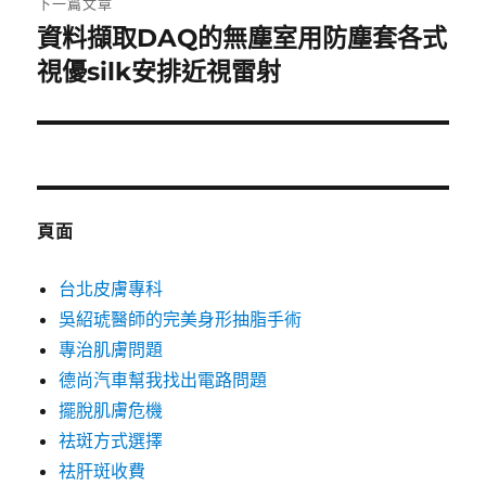
下一篇文章
資料擷取DAQ的無塵室用防塵套各式
下
一
視優silk安排近視雷射
篇
文
章:
頁面
台北皮膚專科
吳紹琥醫師的完美身形抽脂手術
專治肌膚問題
德尚汽車幫我找出電路問題
擺脫肌膚危機
祛斑方式選擇
祛肝斑收費