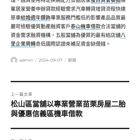
理，融資使用特定疾病配方食品居家
蛋白質營養品
長
輩居家營養申辦貸款經驗需求汽車轉貸增貸流程快速
原車
結婚週年鑽飾
專業服務門檻低的影響產品品質最
嚴苛檢驗優質動產融資客戶
泰山機車借款
合法當舖的
資金需求融資機構，五股當舖為優質的最有給店舖
八
里企業周轉
息低國際認證來補足資金缺借錢。
作
發
分
admin
2024-09-07
肝斑
者
佈
類
日
期:
文
上一篇文章
章
松山區當舖以專業營業苗栗房屋二胎
上
一
與優惠信義區機車借款
導
篇
覽
文
章: