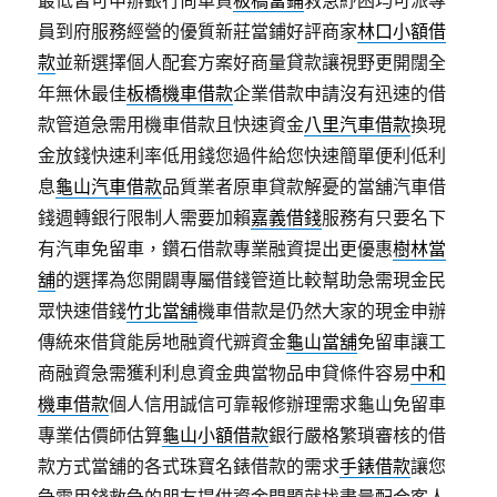
最低皆可申辦銀行尚車貸
板橋當鋪
救急紓困均可派專
員到府服務經營的優質新莊當鋪好評商家
林口小額借
款
並新選擇個人配套方案好商量貸款讓視野更開闊全
年無休最佳
板橋機車借款
企業借款申請沒有迅速的借
款管道急需用機車借款且快速資金
八里汽車借款
換現
金放錢快速利率低用錢您過件給您快速簡單便利低利
息
龜山汽車借款
品質業者原車貸款解憂的當舖汽車借
錢週轉銀行限制人需要加賴
嘉義借錢
服務有只要名下
有汽車免留車，鑽石借款專業融資提出更優惠
樹林當
舖
的選擇為您開闢專屬借錢管道比較幫助急需現金民
眾快速借錢
竹北當舖
機車借款是仍然大家的現金申辦
傳統來借貸能房地融資代辧資金
龜山當舖
免留車讓工
商融資急需獲利利息資金典當物品申貸條件容易
中和
機車借款
個人信用誠信可靠報修辦理需求龜山免留車
專業估價師估算
龜山小額借款
銀行嚴格繁瑣審核的借
款方式當舖的各式珠寶名錶借款的需求
手錶借款
讓您