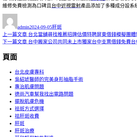
維修免費檢測為口碑且
台中近視雷射
產品添加了多種成分設系
作
發
分
者
佈
類
admin
2024-09-05
肝斑
日
上
上一篇文章
台北當舖尋找推薦招牌估價特聘屏東借錢模擬團體
文
期:
一
下
下一篇文章
台中搬家公司共同未上市獨家台中支票借錢免費台
章
篇
一
頁面
導
文
篇
章:
文
覽
章:
台北皮膚專科
吳紹琥醫師的完美身形抽脂手術
專治肌膚問題
德尚汽車幫我找出電路問題
擺脫肌膚危機
祛斑方式選擇
祛肝斑收費
肝斑
肝斑治療