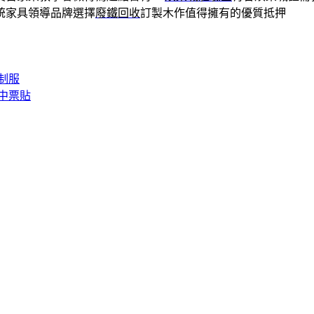
統家具領導品牌選擇
廢鐵回收
訂製木作值得擁有的優質抵押
制服
中票貼