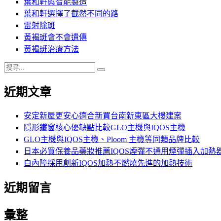
葉和軒與智能製造
葉和軒選擇了截然不同的路
雷射除斑
黃褐斑會不會遺傳
黃褐斑治療方法
搜
搜
尋
尋
近期文章
關
鍵
字:
安定新屋更安心適合新買台南新東區大樓建案
隱形鐵窗核心優缺點比較GLO主機與IQOS主機
GLO主機與IQOS主機、Ploom 主機等同類品牌比較
日本必買保養品藥妝推薦IQOS煙彈不通用煙彈插入加熱
白內障採用創新IQOS加熱不燃燒先進的加熱技術
近期留言
彙整