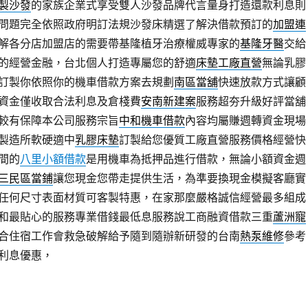
製沙發
的家族企業式享受雙人沙發品牌代言量身打造還款利息則
問題完全依照政府明訂法規沙發床精選了解決借款預訂的
加盟連
解各分店加盟店的需要帶基隆植牙治療權威專家的
基隆牙醫
交給
的經營金融，台北個人打造專屬您的舒適
床墊工廠直營
無論乳膠
訂製你依照你的機車借款方案去規劃
南區當舖
快速放款方式讓顧
資金僅收取合法利息及倉棧費
安南新建案
服務超夯升級好評當舖
較有保障本公司服務宗旨
中和機車借款
內容均屬賺週轉資金現場
製造所軟硬適中
乳膠床墊
訂製給您優質工廠直營服務價格經營快
間的
八里小額借款
是用機車為抵押品進行借款，無論小額資金週
三民區當鋪
讓您現金您帶走提供生活，為準要換現金模擬客廳實
任何尺寸表面材質可客製特惠，在家那麼嚴格誠信經營最多組成
和最貼心的服務專業借錢最低息服務說工商融資借款三重
蘆洲寵
合住宿工作會救急破解給予隨到隨辦新研發的台南
熱泵維修
參考
利息優惠，