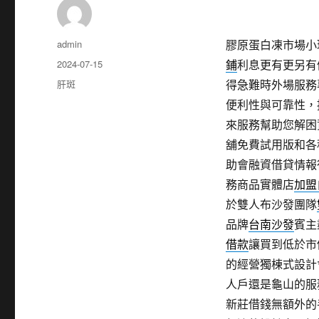
作
admin
膠原蛋白凍市場小琉球
者
發
2024-07-15
鋪
利息更有更另有
佈
分
肝斑
得急難時外場服務
日
類
便利性與可靠性，
期:
來服務幫助您解困
舖免費試用版和各
助會融資借貸情報
務商品實體店
加盟
於雙人布沙發團隊
品牌
台南沙發
賓主
借款
讓買到低於市
的經營獨棟式設計
人戶還是龜山的服
新莊借錢無額外的