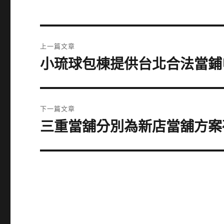
文
上一篇文章
章
小琉球包棟提供台北合法當鋪
上
一
導
篇
覽
文
下一篇文章
章:
三重當舖分別為新店當舖方案
下
一
篇
文
章: