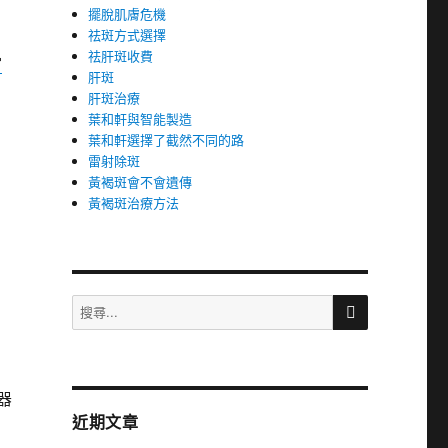
擺脫肌膚危機
祛斑方式選擇
祛肝斑收費
當
肝斑
肝斑治療
葉和軒與智能製造
葉和軒選擇了截然不同的路
雷射除斑
黃褐斑會不會遺傳
黃褐斑治療方法
搜
搜
尋
尋
關
鍵
字:
器
近期文章