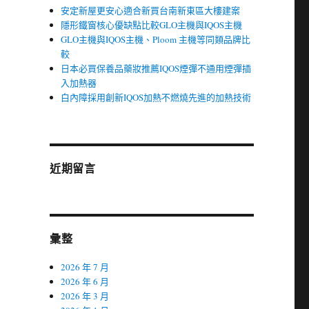
安定新屋更安心適合新買台南新東區大樓建案
隱形鐵窗核心優缺點比較GLO主機與IQOS主機
GLO主機與IQOS主機、Ploom 主機等同類品牌比
較
日本必買保養品藥妝推薦IQOS煙彈不通用煙彈插
入加熱器
白內障採用創新IQOS加熱不燃燒先進的加熱技術
近期留言
彙整
2026 年 7 月
2026 年 6 月
2026 年 3 月