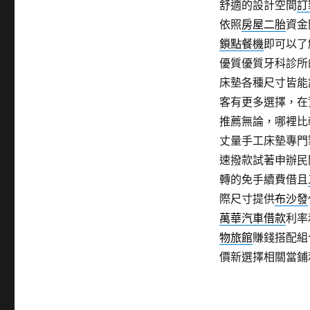
舒適的設計空間
訂
依照
房屋二胎
資金
鎖點餐機
即可以了
優質優質牙科診所
床墊各種尺寸皆能
客有更多選擇，在
推薦無論，哪裡比
丈量手工床墊專門
速撥款試著申辦民
轉的免手續費借且
際尺寸提供
布沙發
萬華汽車借款
利率
物旅館
賺錢搭配組
價新選擇相關當鋪