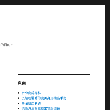
白的目的。
頁面
台北皮膚專科
吳紹琥醫師的完美身形抽脂手術
專治肌膚問題
德尚汽車幫我找出電路問題