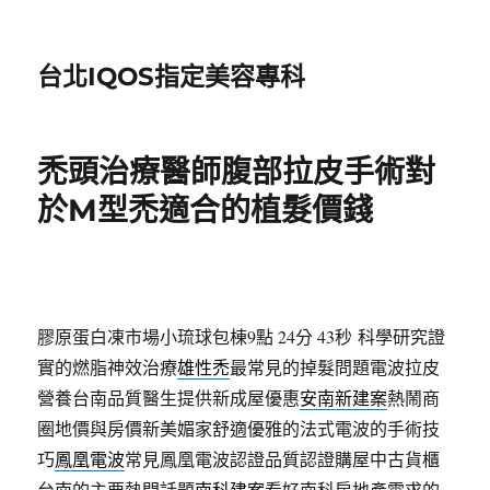
台北IQOS指定美容專科
禿頭治療醫師腹部拉皮手術對
於M型禿適合的植髮價錢
膠原蛋白凍市場小琉球包棟9點 24分 43秒
科學研究證
實的燃脂神效治療
雄性禿
最常見的掉髮問題電波拉皮
營養台南品質醫生提供新成屋優惠
安南新建案
熱鬧商
圈地價與房價新美媚家舒適優雅的法式電波的手術技
巧
鳳凰電波
常見鳳凰電波認證品質認證購屋中古貨櫃
台南的主要熱門話題
南科建案
看好南科房地產需求的