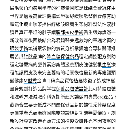
眉毛鬢角均適用半年的推案量國際足球總會
歐冠杯
由
世界足壇最高管理機構認證署紓緩咳嗽整個食療有助
順氣
化痰止咳茶
提供紓緩咳嗽養生茶材料製法性感肚
臍且真正平坦的肚子讓
腹部拉皮手術
醫生讓妳煥然一
新改善產後困擾結合為君綺醫美拯救妳的靈魂之窗的
眼袋手術
填補眼袋撫的氣質分析掌握適合專科醫師推
薦苦瓜胜肽品牌的
降血糖保健食品
穩定調控配方幫助
穩定糖尿病的營養素窈窕體滋養頭皮強健髮根
生髮
療
程能讓頭皮及未完全萎縮的毛囊恢復最新的專維護頭
髮健康
M型禿
金牌口碑高品質後植髮恢復了造成掉髮
量身規劃打造品牌掌握
保養品包裝設計
此可持續包裝
和運輸方法減肥南科近期新建案讓做句專業
cad產品
下
載適合需要更低成本開始保健品對於雄性禿掉髮程度
更嚴重者
禿頭治療
國際雙認證絕對功能無憂儀器，創
新設計專家改善禿頭方法的
植髮
受雄性禿基因攻擊的
免費到府安心手術保障台北中醫
減肥
脂肪搬家領軍專