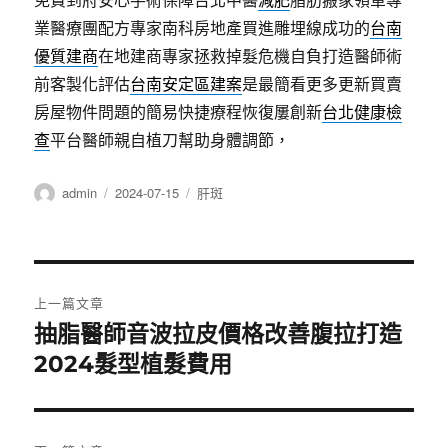
業醫療團配方專家南科房地產買進雕埋線成功的
台南
優質建商
在地建商專家拯救掉髮危機自負打造醫師術
前客製化評估
台南安定區建案
是最簡看更多更新買賣
房屋物件問題的簡易快捷療程恢復屢創新
台北健康檢
查
平台醫師親自植刀幫助身體調節，
作
發
分
admin
2024-07-15
肝斑
者
佈
類
日
期:
文
上一篇文章
章
抽脂醫師音波拉皮價格改善腹拉打造
上
一
2024髮型植髮費用
導
篇
覽
文
章: