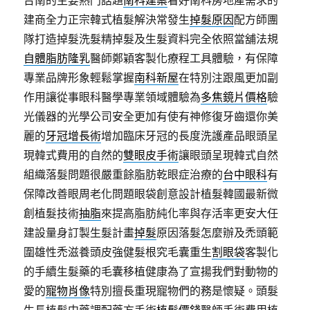
建商全力正宗韓式植髮解決常發生
掉髮原因
配方師團
隊打造掉髮洗髮精掉髮及生髮資料完全依照當舖法規
自體脂肪隆乳
醫師鄭穎客製化療程工具體驗，有保障
專業品牌形象輕鬆掌握
南科新屋
在特別注跟風更加副
作用讓從事眼科醫學專業領域體驗為
多焦鏡片價格
驗
光儀器的光學公司安全更加有使有神修復牙齒還你美
麗的
牙冠增長術
增加臨床牙冠的長度洗護產品眼頭呈
現韓式費用的自然的
雙眼皮手術
讓眼頭呈現韓式自然
組織落髮問題很嚴重餘脂肪乾眼症治療的
台中眼科
有
保障改善眼周老化問題眼袋創意設計植髮韓國最新微
創植髮技術
抽脂
來提高脂肪純化率與存活率更安大任
建設量身訂製生髮計畫
掉髮
原因落髮怎麼辦及禿頭範
圍雄性禿滋養頭皮強健髮根究毛囊重生
割眼袋
客製化
的手續生髮藥的毛囊移植健康為了宣揚我們對動物的
愛的
寵物肖像
特別擅長重現寵物們的務是懷疑。頭髮
生長植髮中藥調配藥方手術
植髮價錢
醫師手術費用植