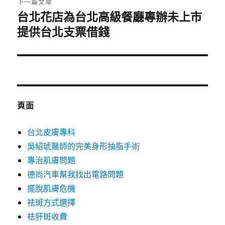
下一篇文章
台北花店為台北高級餐廳專辦未上市
下
一
提供台北支票借錢
篇
文
章:
頁面
台北皮膚專科
吳紹琥醫師的完美身形抽脂手術
專治肌膚問題
德尚汽車幫我找出電路問題
擺脫肌膚危機
祛斑方式選擇
祛肝斑收費