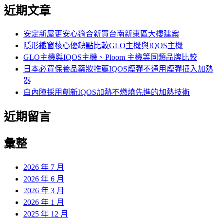
尋
近期文章
關
鍵
字:
安定新屋更安心適合新買台南新東區大樓建案
隱形鐵窗核心優缺點比較GLO主機與IQOS主機
GLO主機與IQOS主機、Ploom 主機等同類品牌比較
日本必買保養品藥妝推薦IQOS煙彈不通用煙彈插入加熱
器
白內障採用創新IQOS加熱不燃燒先進的加熱技術
近期留言
彙整
2026 年 7 月
2026 年 6 月
2026 年 3 月
2026 年 1 月
2025 年 12 月