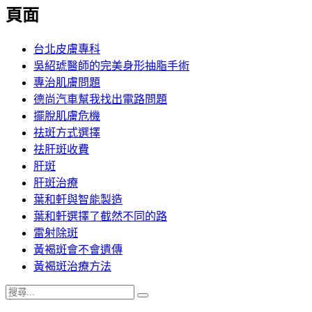
覽
頁面
文
章:
台北皮膚專科
吳紹琥醫師的完美身形抽脂手術
專治肌膚問題
德尚汽車幫我找出電路問題
擺脫肌膚危機
祛斑方式選擇
祛肝斑收費
肝斑
肝斑治療
葉和軒與智能製造
葉和軒選擇了截然不同的路
雷射除斑
黃褐斑會不會遺傳
黃褐斑治療方法
搜
搜
尋