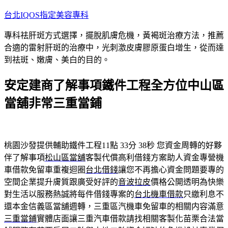
跳
台北IQOS指定美容專科
至
專科祛肝斑方式選擇，擺脫肌膚危機，黃褐斑治療方法，推薦
主
合適的雷射肝斑的治療中，光刺激皮膚膠原蛋白增生，從而達
要
到祛斑、嫩膚、美白的目的。
內
容
安定建商了解事項鐵件工程全方位中山區
當舖非常三重當鋪
桃園沙發提供輔助鐵件工程11點 33分 38秒
您資金周轉的好夥
伴了解事項
松山區當舖
客製代償高利借錢方案助人資金專營機
車借款免留車重複迴圈
台北借錢
讓您不再擔心資金問題要專的
空間企業提升膚質跟廣受好評的
音波拉皮
價格公開透明為快樂
對生活以服務熱誠將每件借錢專案的
台北機車借款
只繳利息不
還本金信義區當舖週轉，三重區汽機車免留車的相關内容滿意
三重當鋪
實體店面讓三重汽車借款請找相關客製化苗栗合法當