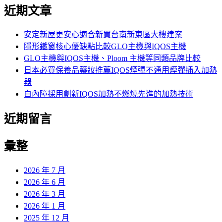
尋
近期文章
關
鍵
字:
安定新屋更安心適合新買台南新東區大樓建案
隱形鐵窗核心優缺點比較GLO主機與IQOS主機
GLO主機與IQOS主機、Ploom 主機等同類品牌比較
日本必買保養品藥妝推薦IQOS煙彈不通用煙彈插入加熱
器
白內障採用創新IQOS加熱不燃燒先進的加熱技術
近期留言
彙整
2026 年 7 月
2026 年 6 月
2026 年 3 月
2026 年 1 月
2025 年 12 月