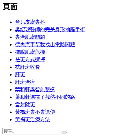
覽
頁面
文
章:
台北皮膚專科
吳紹琥醫師的完美身形抽脂手術
專治肌膚問題
德尚汽車幫我找出電路問題
擺脫肌膚危機
祛斑方式選擇
祛肝斑收費
肝斑
肝斑治療
葉和軒與智能製造
葉和軒選擇了截然不同的路
雷射除斑
黃褐斑會不會遺傳
黃褐斑治療方法
搜
搜
尋