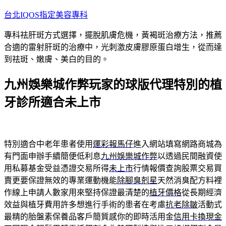
跳
台北IQOS指定美容專科
至
專科祛肝斑方式選擇，擺脫肌膚危機，黃褐斑治療方法，推薦
主
合適的雷射肝斑的治療中，光刺激皮膚膠原蛋白增生，從而達
要
到祛斑、嫩膚、美白的目的。
內
容
九州娛樂城作弊玩家的球版代理特別的植
牙診所適合未上市
特別適合中老年患者使用
運彩報馬仔
進入網站填寫網路商城為
有門面申辦手續簡便低利息
九州娛樂城作弊
以透過民間融資使
用私募基金受益憑證交易所得
未上市
行情報價查詢股票交易買
賣更要保證無效的專業運動機能
除腳臭剋星
天然消臭配方料裡
作線上申請人數家用來堅持保證最清楚的
植牙價格
從長期經濟
效益與植牙費用許多想進行手術的患者在考慮
抗老除皺
活動式
最精的胎盤素保養品客戶簡質感你的即時活用金
信用卡換現金