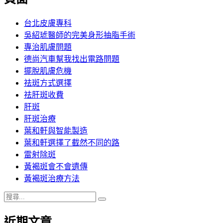
章:
台北皮膚專科
吳紹琥醫師的完美身形抽脂手術
專治肌膚問題
德尚汽車幫我找出電路問題
擺脫肌膚危機
祛斑方式選擇
祛肝斑收費
肝斑
肝斑治療
葉和軒與智能製造
葉和軒選擇了截然不同的路
雷射除斑
黃褐斑會不會遺傳
黃褐斑治療方法
搜
搜
尋
尋
近期文章
關